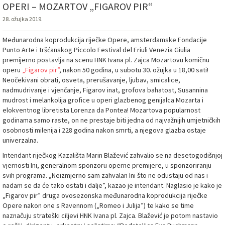
OPERI – MOZARTOV „FIGAROV PIR“
28. ožujka 2019.
Međunarodna koprodukcija riječke Opere, amsterdamske Fondacije
Punto Arte i tršćanskog Piccolo Festival del Friuli Venezia Giulia
premijerno postavlja na scenu HNK Ivana pl. Zajca Mozartovu komičnu
operu
„Figarov pir”
, nakon 50 godina, u subotu 30. ožujka u 18,00 sati!
Neočekivani obrati, osveta, prerušavanje, ljubav, smicalice,
nadmudrivanje i vjenčanje, Figarov inat, grofova bahatost, Susannina
mudrost i melankolija grofice u operi glazbenog genijalca Mozarta i
elokventnog libretista Lorenza da Pontea! Mozartova popularnost
godinama samo raste, on ne prestaje biti jedna od najvažnijih umjetničkih
osobnosti milenija i 228 godina nakon smrti, a njegova glazba ostaje
univerzalna.
Intendant riječkog Kazališta Marin Blažević zahvalio se na desetogodišnjoj
vjernosti Ini, generalnom sponzoru operne premijere, u sponzoriranju
svih programa. „Neizmjerno sam zahvalan Ini što ne odustaju od nas i
nadam se da će tako ostati i dalje”, kazao je intendant. Naglasio je kako je
„Figarov pir” druga ovosezonska međunarodna koprodukcija riječke
Opere nakon one s Ravennom („Romeo i Julija”) te kako se time
naznačuju strateški ciljevi HNK Ivana pl. Zajca. Blažević je potom nastavio