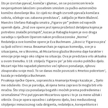
što je izvrstan pjevač, komičar i glumac, on se pozornicom kreće
nevjerojatnom lakoćom i posebnim smislom za pučko-autoironično
komično donošenje lika. Uz cijeli niz drugih izvrsnih pjevača komičara
solista, očekuje vas zabavna predstava”, zaključio je Marin Blažević.
Maestro Stefano Rabaglia smatra „Figarov pir” jednim od najvećih
opernih djela. „Draž ove opere jest njena prožetost detaljima kojima je
potrebno znalački pristupiti”, kazao je Rabaglia kojem je ovo druga
suradnja s riječkom Operom nakon prošlosezonske „Norme”.
Redateljica ove komične opere je Eva Buchmann. „Likovi iz ‘Figarova pira’
su ljudi od krvi i mesa. Beaumarchais je napisao komediju, sve je u
situacijama, ne u likovima, ali Mozartova glazba likovima daje karakter i
emocije prije nego oko stigne na situaciju. Ova je predstava vrlo aktualna
u ovom trenutku. U 18. stoljeću ‘Figarov pir’ je bilo visoko političko djelo.
Mozart nije htio napadati plemstvo već njihovo ponašanje, njihovu
zlouporabu svoje moći. To se danas može povezati s #metoo pokretom“,
kazala je redateljica Buchmann.
Prvakinja riječke Opere, sopranistica Anamarija Knego kazala je: „ Djelo
me oduševilo. Ovo je parodija, ali njena tema zapravo bi mogla biti vrlo
mračna. Što stoji iza ponašanja bogatih i moćnih prema podređenima i
siromašnima? Prvi put pjevam Mozartovu operu i to je za mene užitak i
otkriće. Ova je opera opsežno i zahtjevno djelo, bez međusobnog
strpljenja i minucioznog rada dirigenta, redateljice, korepetitorice i