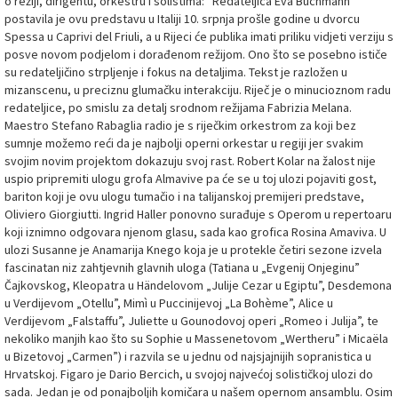
o režiji, dirigentu, orkestru i solistima: “Redateljica Eva Buchmann
postavila je ovu predstavu u Italiji 10. srpnja prošle godine u dvorcu
Spessa u Caprivi del Friuli, a u Rijeci će publika imati priliku vidjeti verziju s
posve novom podjelom i dorađenom režijom. Ono što se posebno ističe
su redateljičino strpljenje i fokus na detaljima. Tekst je razložen u
mizanscenu, u preciznu glumačku interakciju. Riječ je o minucioznom radu
redateljice, po smislu za detalj srodnom režijama Fabrizia Melana.
Maestro Stefano Rabaglia radio je s riječkim orkestrom za koji bez
sumnje možemo reći da je najbolji operni orkestar u regiji jer svakim
svojim novim projektom dokazuju svoj rast. Robert Kolar na žalost nije
uspio pripremiti ulogu grofa Almavive pa će se u toj ulozi pojaviti gost,
bariton koji je ovu ulogu tumačio i na talijanskoj premijeri predstave,
Oliviero Giorgiutti. Ingrid Haller ponovno surađuje s Operom u repertoaru
koji iznimno odgovara njenom glasu, sada kao grofica Rosina Amaviva. U
ulozi Susanne je Anamarija Knego koja je u protekle četiri sezone izvela
fascinatan niz zahtjevnih glavnih uloga (Tatiana u „Evgenij Onjeginu”
Čajkovskog, Kleopatra u Händelovom „Julije Cezar u Egiptu”, Desdemona
u Verdijevom „Otellu”, Mimì u Puccinijevoj „La Bohème”, Alice u
Verdijevom „Falstaffu”, Juliette u Gounodovoj operi „Romeo i Julija”, te
nekoliko manjih kao što su Sophie u Massenetovom „Wertheru” i Micaëla
u Bizetovoj „Carmen”) i razvila se u jednu od najsjajnijih sopranistica u
Hrvatskoj. Figaro je Dario Bercich, u svojoj najvećoj solističkoj ulozi do
sada. Jedan je od ponajboljih komičara u našem opernom ansamblu. Osim