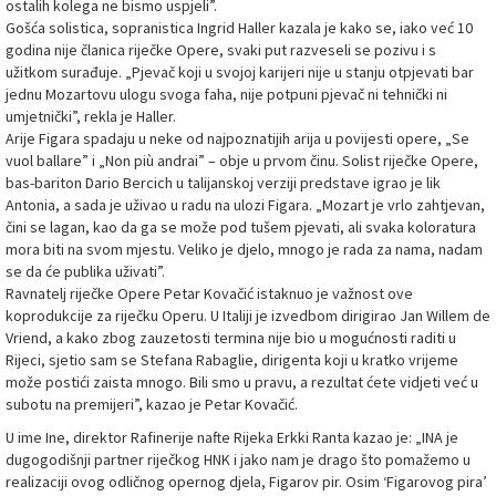
ostalih kolega ne bismo uspjeli”.
Gošća solistica, sopranistica Ingrid Haller kazala je kako se, iako već 10
godina nije članica riječke Opere, svaki put razveseli se pozivu i s
užitkom surađuje. „Pjevač koji u svojoj karijeri nije u stanju otpjevati bar
jednu Mozartovu ulogu svoga faha, nije potpuni pjevač ni tehnički ni
umjetnički”, rekla je Haller.
Arije Figara spadaju u neke od najpoznatijih arija u povijesti opere, „Se
vuol ballare” i „Non più andrai” – obje u prvom činu. Solist riječke Opere,
bas-bariton Dario Bercich u talijanskoj verziji predstave igrao je lik
Antonia, a sada je uživao u radu na ulozi Figara. „Mozart je vrlo zahtjevan,
čini se lagan, kao da ga se može pod tušem pjevati, ali svaka koloratura
mora biti na svom mjestu. Veliko je djelo, mnogo je rada za nama, nadam
se da će publika uživati”.
Ravnatelj riječke Opere Petar Kovačić istaknuo je važnost ove
koprodukcije za riječku Operu. U Italiji je izvedbom dirigirao Jan Willem de
Vriend, a kako zbog zauzetosti termina nije bio u mogućnosti raditi u
Rijeci, sjetio sam se Stefana Rabaglie, dirigenta koji u kratko vrijeme
može postići zaista mnogo. Bili smo u pravu, a rezultat ćete vidjeti već u
subotu na premijeri”, kazao je Petar Kovačić.
U ime Ine, direktor Rafinerije nafte Rijeka Erkki Ranta kazao je: „INA je
dugogodišnji partner riječkog HNK i jako nam je drago što pomažemo u
realizaciji ovog odličnog opernog djela, Figarov pir. Osim ‘Figarovog pira’