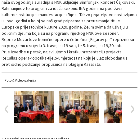
naša ovogodišnja suradnja s HNK uključuje Simfonijski koncert Čajkovski,
Rahmanjinov te program za iduću sezonu. INA godinama podržava
kulturne institucije i manifestacije u Rijeci. Takvo prijateljstvo nastavljamo
i u ovoj godini u kojoj se naš grad priprema za preuzimanje titule
Europske prijestolnice kulture 2020. godine. Želim svima da uživaju u
odličnim djelima koja su na programu riječkog HNK ove sezone”.
Reprize Mozartove komične opere u četiri čina „Figarov pir” reprizno su
na programu u srijedu 3. travnja u 19 sati, te 5. travnja u 19,30 sati.
Prije izvedbe u petak, najavljujemo i kratku prezentaciju projekta
ReCallas opera-robotika-tijelo-umjetnost na koju je ulaz slobodan uz
prethodno podizanje propusnica na blagajni Kazališta.
Foto & Video galerija