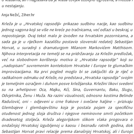
u nestajanju.
Anja Nežić, Ziher.hr
Krleža je u „Hrvatskoj rapsodiji« prikazao sudbinu nacije, kao sudbinu
jednog vagona koji se više ne kreće po tračnicama, već odlazi u beskraj, u
nepostojanje. Ovaj tekst malo je izvođen na hrvatskim pozornicama, a
sada ga je u riječkom kazalištu postavio slovenski redatelj Sebastijan
Horvat, u suradnji s dramaturgom Milanom Markovićem Matthisom.
Njihova interpretacija ne temelji se na pridržavanju za Krležin predložak,
već na slobodnom korištenju motiva iz „Hrvatske rapsodije” koji su
„nadopisani” suvremenim kontekstom Hrvatske i Europe te glumačkim
improvizacijama. Na prvi pogled moglo bi se zaključiti da je riječ o
radikalnom odmaku od Krleže, no predstava „Hrvatska rapsodija” svojim
je temeljnim ozračjem i duhom posve krležijanska. Krležini likovi svedeni
su na arhetipove: Oca, Majku, Kći, Sina, Guvernantu, Baku, Slugu,
Odvjetnika, Ženu i Muža. Na razini vizualnosti, odnosno kostima Belinde
Radulović, oni – odjeveni u crne frakove i svečane haljine – prizivaju
Glembajeve i glembajevštinu koja je postala pojam za specifičnu
otuđenost jednog sloja društva i njegove neminovne smrti početkom
dvadesetog stoljeća. Krleža alegorijskom slikom vlaka progovara o
ondašnjoj Hrvatskoj izgubljenoj u kaosu i beznađu ratnih godina, dok
Sebastijan Horvat pravi relacije prema današnjoj Hrvatskoj, ali i Europi