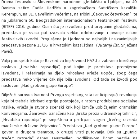
Drama festivalu u Slovenskom narodnom gledališču u Ljubljani, na 40.
Danima satire Fadila Hadžića u zagrebačkom Satiričkom kazalištu
Kerempuh, na 31. Gavellinim večerima, na Tribini „Čakovec četvrtkom” te
na jubilarnom 50. Beogradskom internacionalnom teatarskom festivalu
(BITEF) 2016. godine. Osim što je izvođena pred prepunim gledalištima,
predstava je svaki put izazvala veliko odobravanje i ovacije nakon
festivalskih izvedbi. Proglašena je i jednom od najboljih i najzanimljivijih
predstava sezone 15/16. u hrvatskim kazalištima (
Jutarnji list
, Snježana
Pavić).
Valja podsjetiti kako je Razred za književnost HAZU-a zabranio korištenja
naslova „Hrvatska rapsodija”, pod kojim je predstava premijerno
izvedena, i referiranja na djelo Miroslava Krleže uopće, zbog čega
predstava neko vrijeme čak nije bila izvođena. Od tada se izvodi pod
naslovom „Nad grobom glupe Europe”.
Bilježeći surovu stvarnost Prvoga svjetskog rata i anticipirajući revoluciju
koja bi trebala izbrisati otprije postojeće, a ratom produbljene socijalne
razlike, Krleža je stvorio scenski krik koji izmiče uobičajenim dramskim
konvencijama. Žanrovski označena kao „lirska proza u dramskoj tehnici“,
„Hrvatska rapsodija” je smještena u pretrpani vagon „trećeg razreda
madžarske državne željeznice“. Predstava „Nad grobom glupe Europe”
govori o drugom trenutku, o drugoj vrsti putovanja. Dok su „putnici
trećeg razreda” danas zaustavljeni bodljikavom žicom negdje na