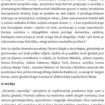
granicama Europske unije, predstava koju Horvat potpisuje u suradnji s
dramaturgom Milanom Markovićem Matthisom govori o nama: hrvatskom
(europskom) društvu koje te putnike ne želi vidjeti. U prošlogodišnjem
intervjuu za Večernji list, redatelj je rekao „Želio sam preuzeti Krležin duh
u smislu radikalne kritike svijeta u kojem živimo. (…) Sve vrijednosti koje
kao Europljanin imam i cijenim se ruše, pretvaraju u svoje suprotnosti.
Europa suočena s izbjegličkim valom postaje dementna, sebična,
buržujska starica koju je strah svega što je drugačije i tuđe. I pri tome je
zaboravila svoju fašističku, emigrantsku i nasilničku prošlost.”
Dok su riječku dramsku prvakinju Oliveru Baljak u ulozi Majke, gledatelji na
gostovanju već imali prilike vidjeti, riječka će ju publika moći gledati prvi
put na dvjema izvedbama u veljači, uz Dražena Mikulića, Jelenu Lopatić,
Deana Krivačića, Sabinu Salamon, Biljanu Torić, Davora Jureška, Leona
Lučeva, Mariju Tadić i Jasmina Mekića. Uz Horvata i Matthisa autorski tim
predstave čine još kostimografkinja Belinda Radulović, scenograf Jürgen
Kirner, autor glazbe Drago Ivanuša te oblikovatelj svjetla Boris Blidar.
Iz medija
„Hrvatska rapsodija“ vjerojatno je najaktualnija predstava koju sam u
životu gledala. Premda rađena na motivima nekih drugih vremena, ona
donosi glembajevštinu, apsurdnost i tragediju današnjice. Ona raspravlja
o klasama, ali i naglašava da je klasa čovjek ozbiljno ugrožena, a možda i