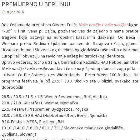
PREMIJERNO U BERLINU!
28. rujna 2016.
Dok čekamo da predstava Olivera Frljića
Naše nasilje i vaše nasilje
stigne
“kući” u HNK Ivana pl. Zajca, pozivamo vas da zajedno s nama pratite
tragove koje ostavlja na europskim kazališnim daskama. Od Beča i
Weimara preko Berlina i Ljubljane pa sve do Sarajeva i Cluja, glumci
Hrvatske drame i Slovenskog mladinskog gledališča ruše mit o otvorenoj
Europi, ali i obvezuju na revidiranje našeg kulturološkog identiteta.
Upravo večeras, točno u 21 h, u berlinskom kazalištu HAU Hebbel am Ufer
Naše nasilje i vaše nasilje
zaustavit će se na još jednoj stanici svoga puta –
otvorit će Die Ästhetik des Widerstands – Peter Weiss 100 festival. Na
programu festivala je još 29.9. i 30.9. Ukoliko ste u blizini, svakako ste
dobrodošli!
29.5. / 30.5. / 31.5. / 1.6. Wiener Festwochen, Beč, Austrija
20.8. / 21.8. Kunstfest, Weimar, Njemačka
25.9. Festiwal Prapremier, Bydgoszcz, Poljska
28.9. / 29.9. / 30.9. HAU (Hebbel am Ufer), Berlin, Njemačka
9.10. Festival MESS, Sarajevo, BiH
13.10. /14.10. /16.10. / 6.11. / 7.11/ Slovensko mladinsko gledališče,
Ljubljana, Slovenija