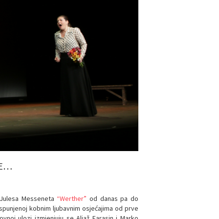
TE…
a Julesa Messeneta
“Werther”
od danas pa do
spunjenoj kobnim ljubavnim osjećajima od prve
oj ulozi izmjenjuju se Aljaž Farasin i Marko