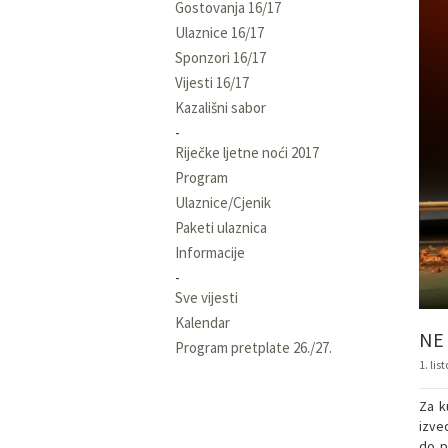
Gostovanja 16/17
Ulaznice 16/17
Sponzori 16/17
Vijesti 16/17
Kazališni sabor
Riječke ljetne noći 2017
Program
Ulaznice/Cjenik
Paketi ulaznica
Informacije
Sve vijesti
Kalendar
NE
Program pretplate 26./27.
1. lis
Za k
izve
do p