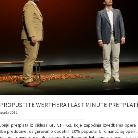
 PROPUSTITE WERTHERA I LAST MINUTE PRETPLA
topada 2016.
upnju pretplata iz ciklusa GP, G1 i G2, koje započinju izvedbama oper
dbe predstave, osiguravamo dodatnih 10% popusta. U romantičnoj operi i
osljednje minute nastaloj prema Goetheovom ljubavnom romanu, u naslovn