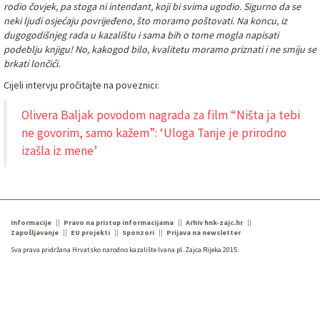
rodio čovjek, pa stoga ni intendant, koji bi svima ugodio. Sigurno da se
neki ljudi osjećaju povrijeđeno, što moramo poštovati. Na koncu, iz
dugogodišnjeg rada u kazalištu i sama bih o tome mogla napisati
podeblju knjigu! No, kakogod bilo, kvalitetu moramo priznati i ne smiju se
brkati lončići.
Cijeli intervju pročitajte na poveznici:
Olivera Baljak povodom nagrada za film “Ništa ja tebi
ne govorim, samo kažem”: ‘Uloga Tanje je prirodno
izašla iz mene’
Informacije
Pravo na pristup informacijama
Arhiv hnk-zajc.hr
Zapošljavanje
EU projekti
Sponzori
Prijava na newsletter
Sva prava pridržana Hrvatsko narodno kazalište Ivana pl. Zajca Rijeka 2015.