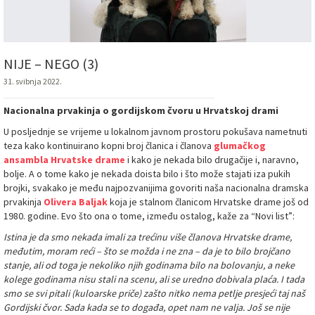
NIJE – NEGO (3)
31. svibnja 2022.
Nacionalna prvakinja o gordijskom čvoru u
Hrvatskoj drami
U posljednje se vrijeme u lokalnom javnom prostoru pokušava nametnuti
teza kako kontinuirano kopni broj članica i članova
glumačkog
ansambla Hrvatske drame
i kako je nekada bilo drugačije i, naravno,
bolje. A o tome kako je nekada doista bilo i što može stajati iza pukih
brojki, svakako je među najpozvanijima govoriti naša nacionalna dramska
prvakinja
Olivera Baljak
koja je stalnom članicom Hrvatske drame još od
1980. godine. Evo što ona o tome, između ostalog, kaže za “Novi list”:
Istina je da smo nekada imali za trećinu više članova Hrvatske drame,
međutim, moram reći – što se možda i ne zna – da je to bilo brojčano
stanje, ali od toga je nekoliko njih godinama bilo na bolovanju, a neke
kolege godinama nisu stali na scenu, ali se uredno dobivala plaća. I tada
smo se svi pitali (kuloarske priče) zašto nitko nema petlje presjeći taj naš
Gordijski čvor. Sada kada se to događa, opet nam ne valja. Još se nije