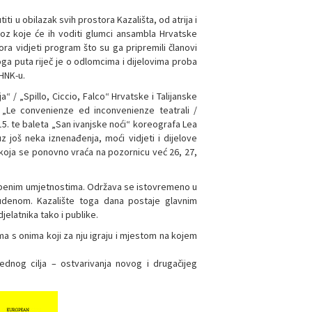
ti u obilazak svih prostora Kazališta, od atrija i
oz koje će ih voditi glumci ansambla Hrvatske
ra vidjeti program što su ga pripremili članovi
ga puta riječ je o odlomcima i dijelovima proba
HNK-u.
“ / „Spillo, Ciccio, Falco“ Hrvatske i Talijanske
 „Le convenienze ed inconvenienze teatrali /
015. te baleta „San ivanjske noći“ koreografa Lea
uz još neka iznenađenja, moći vidjeti i dijelove
e koja se ponovno vraća na pozornicu već 26, 27,
edbenim umjetnostima. Održava se istovremeno u
udenom. Kazalište toga dana postaje glavnim
jelatnika tako i publike.
ima s onima koji za nju igraju i mjestom na kojem
dnog cilja – ostvarivanja novog i drugačijeg