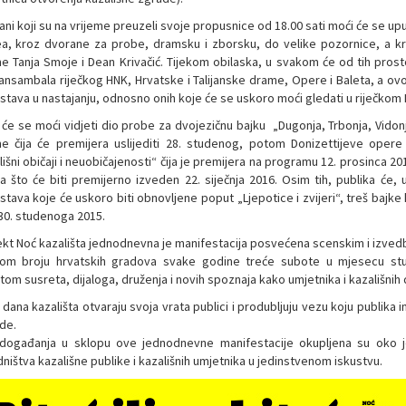
ani koji su na vrijeme preuzeli svoje propusnice od 18.00 sati moći će se uputi
ea, kroz dvorane za probe, dramsku i zborsku, do velike pozornice, a kr
e Tanja Smoje i Dean Krivačić. Tijekom obilaska, u svakom će od tih prosto
 ansambala riječkog HNK, Hrvatske i Talijanske drame, Opere i Baleta, a ovo
stava u nastajanju, odnosno onih koje će se uskoro moći gledati u riječkom 
će se moći vidjeti dio probe za dvojezičnu bajku „Dugonja, Trbonja, Vidonja
e čija će premijera uslijediti 28. studenog, potom Donizettijeve opere
išni običaji i neuobičajenosti“ čija je premijera na programu 12. prosinca 2
ća što će biti premijerno izveden 22. siječnja 2016. Osim tih, publika će, 
stava koje će uskoro biti obnovljene poput „Ljepotice i zvijeri“, treš bajk
 30. studenoga 2015.
ekt Noć kazališta jednodnevna je manifestacija posvećena scenskim i izv
kom broju hrvatskih gradova svake godine treće subote u mjesecu st
om susreta, dijaloga, druženja i novih spoznaja kako umjetnika i kazališnih d
dana kazališta otvaraju svoja vrata publici i produbljuju vezu koju publika 
de.
događanja u sklopu ove jednodnevne manifestacije okupljena su oko je
ništva kazališne publike i kazališnih umjetnika u jedinstvenom iskustvu.