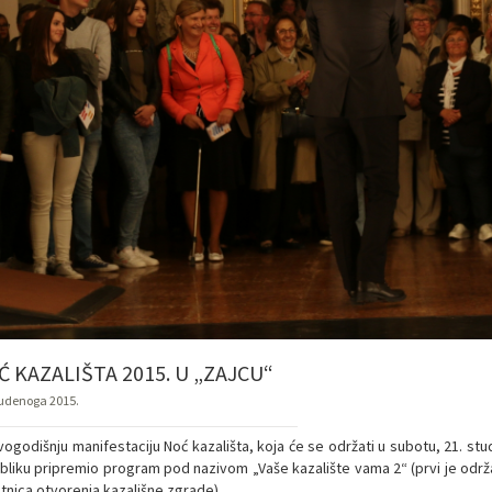
 KAZALIŠTA 2015. U „ZAJCU“
tudenoga 2015.
ogodišnju manifestaciju Noć kazališta, koja će se održati u subotu, 21. stu
ubliku pripremio program pod nazivom „Vaše kazalište vama 2“ (prvi je održa
etnica otvorenja kazališne zgrade).