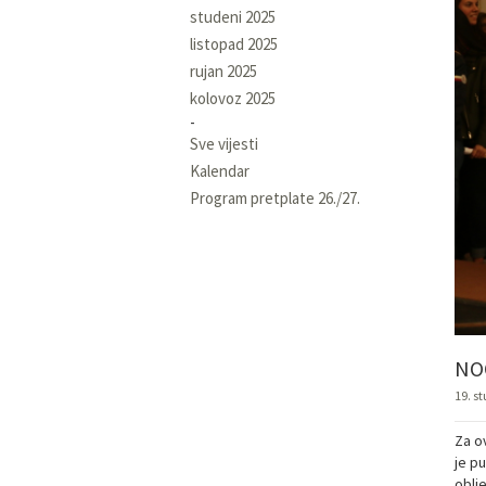
studeni 2025
listopad 2025
rujan 2025
kolovoz 2025
Sve vijesti
Kalendar
Program pretplate 26./27.
NOĆ
19. s
Za ov
je p
oblj