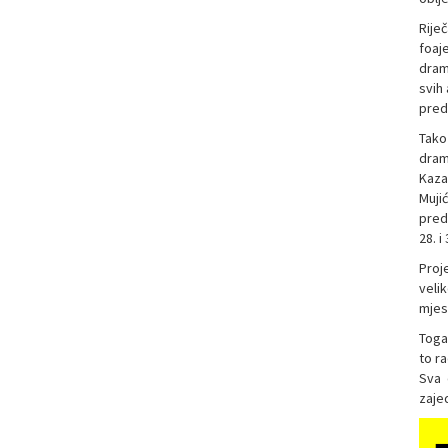
Riječ
foaj
dram
svih
pred
Tako 
dram
Kazal
Muji
pred
28. i
Proj
veli
mjest
Toga 
to ra
Sva 
zajed