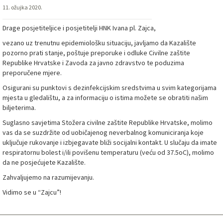
11. ožujka 2020.
Drage posjetiteljice i posjetitelji HNK Ivana pl. Zajca,
vezano uz trenutnu epidemiološku situaciju, javljamo da Kazalište
pozorno prati stanje, poštuje preporuke i odluke Civilne zaštite
Republike Hrvatske i Zavoda za javno zdravstvo te poduzima
preporučene mjere.
Osigurani su punktovi s dezinfekcijskim sredstvima u svim kategorijama
mjesta u gledalištu, a za informaciju o istima možete se obratiti našim
biljeterima.
Suglasno savjetima Stožera civilne zaštite Republike Hrvatske, molimo
vas da se suzdržite od uobičajenog neverbalnog komuniciranja koje
uključuje rukovanje i izbjegavate bliži socijalni kontakt. U slučaju da imate
respiratornu bolest i/ili povišenu temperaturu (veću od 37.5oC), molimo
da ne posjećujete Kazalište.
Zahvaljujemo na razumijevanju.
Vidimo se u “Zajcu”!