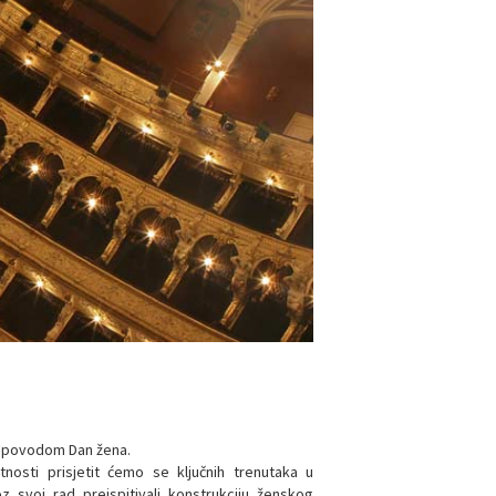
ram povodom Dan žena.
nosti prisjetit ćemo se ključnih trenutaka u
 svoj rad preispitivali konstrukciju ženskog