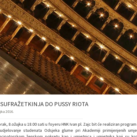
 SUFRAŽETKINJA DO PUSSY RIOTA
ujka 2016.
rak, 8.ožujka u 18.00 sati u foyeru HNK Ivan pl. Zajc bit će realiziran prog
udjelovanje studenata Odsjeka glume pri Akademiji primijenjenih umjet
cipatorskom ženskom pokretu kao i umjetnica i umjetnika koji su kroz