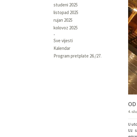
studeni 2025
listopad 2025
rujan 2025
kolovoz 2025
Sve vijesti
Kalendar
Program pretplate 26./27.
OD
4. ož
U uto
Uz s
eman