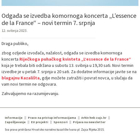
Odgađa se izvedba komornoga koncerta „L’essence
de la France“ – novi termin 7. srpnja
12. svibnja 2023.
Draga publiko,
zbog ozljede izvođača, nažalost, odgađa se izvedba komornoga
koncerta
Riječkoga puhačkog kvinteta „L’essence de la France“
koja je trebala biti održana u subotu 13. svibnja u 19,30 sati. Novi termin
izvedbe je u petak 7. srpnja u 20 sati. Za dodatne informacije javite se na
blagajnu Kazališta
, gdje možete zatražiti i povrat novca, u slučaju da
vam novi termin ne odgovara.
Zahvaljujemo na razumijevanju.
Informacije
Pravo na pristup informacijama
Arhiv hnk-zajc.hr
Zapošljavanje
EU projekti
Sponzori
Prijava na newsletter
Sva prava pridržana Hrvatsko narodno kazalište Ivana pl. Zajca Rijeka 2015.