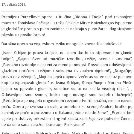
17. veljače 2018.
Premijeru Purcellove opere u tri čina „Didona i Eneja” pod ravnanjem
maestra Tomislava Fačinija i u režiji Finkinje Mirve Koivukangas ispunjeno
je gledalište pratilo s puno zanimanja i na kraju s puno žara u dugotrajnom
pljesku uz povike bravo!
Barokna opera na engleskom jeziku mnoge je iznenadila i oduševila!
„Ivana Srbljan je prava kraljica, ne znam tko bi to otpjevao i odglumio
bolje!”, „Sjajno! Sve: od muzičke izvedbe, režije, scene i kostima”,
„Barokno razdoblje na sceni za mene je novost. Posve sam oduševljena i
glazbom i pričom i režijom i solistima i vizualnim dijelom!”, „Drugačije,
pravo osvježenje!”, „Moji najljepši dojmovi večeras su vezani uz glasove
koji su ispunjavali gledalište. Ivana Srbljan, Sonja Runje i Morana Pleše
sjajno su pjevale i glumile, solistice su to na zaista visokoj razini”, „
Oduševljeni smo svime, toliko toga novoga smo vidjeli i doživjeli”,
„Redateljica je uspjela originalnom režijom stvoriti snažnu, nimalo naivnu
priču. Opera je izvrsna za svih, a posebno za srednjoškolce, kratka je,
zanimljive priče o potezima i odlukama jedne mlade žene”, „Predani tim
cijele predstave, orkestar i dirigent zaista zaslužuju sve pohvale. Čini mi
se da smo sada zaraženi barokom. Prekrasno!”
Solisti su bili Ivana Srbljan kao Didona, Marko Fortunato kao Eneja, Sonja