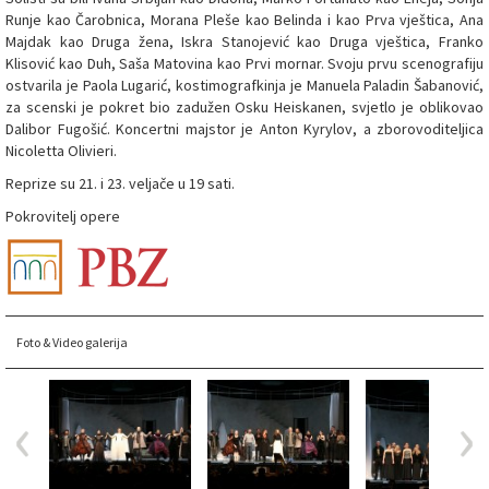
Runje kao Čarobnica, Morana Pleše kao Belinda i kao Prva vještica, Ana
Majdak kao Druga žena, Iskra Stanojević kao Druga vještica, Franko
Klisović kao Duh, Saša Matovina kao Prvi mornar. Svoju prvu scenografiju
ostvarila je Paola Lugarić, kostimografkinja je Manuela Paladin Šabanović,
za scenski je pokret bio zadužen Osku Heiskanen, svjetlo je oblikovao
Dalibor Fugošić. Koncertni majstor je Anton Kyrylov, a zborovoditeljica
Nicoletta Olivieri.
Reprize su 21. i 23. veljače u 19 sati.
Pokrovitelj opere
Foto & Video galerija