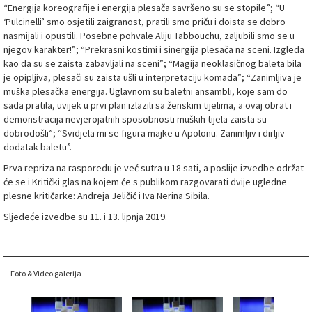
“Energija koreografije i energija plesača savršeno su se stopile”; “U
‘Pulcinelli’ smo osjetili zaigranost, pratili smo priču i doista se dobro
nasmijali i opustili. Posebne pohvale Aliju Tabbouchu, zaljubili smo se u
njegov karakter!”; “Prekrasni kostimi i sinergija plesača na sceni. Izgleda
kao da su se zaista zabavljali na sceni”; “Magija neoklasičnog baleta bila
je opipljiva, plesači su zaista ušli u interpretaciju komada”; “Zanimljiva je
muška plesačka energija. Uglavnom su baletni ansambli, koje sam do
sada pratila, uvijek u prvi plan izlazili sa ženskim tijelima, a ovaj obrat i
demonstracija nevjerojatnih sposobnosti muških tijela zaista su
dobrodošli”; “Svidjela mi se figura majke u Apolonu. Zanimljiv i dirljiv
dodatak baletu”.
Prva repriza na rasporedu je već sutra u 18 sati, a poslije izvedbe održat
će se i Kritički glas na kojem će s publikom razgovarati dvije ugledne
plesne kritičarke: Andreja Jeličić i Iva Nerina Sibila.
Sljedeće izvedbe su 11. i 13. lipnja 2019.
Foto & Video galerija