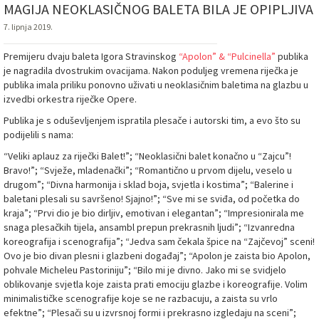
MAGIJA NEOKLASIČNOG BALETA BILA JE OPIPLJIVA
7. lipnja 2019.
Premijeru dvaju baleta Igora Stravinskog
“Apolon” & “Pulcinella”
publika
je nagradila dvostrukim ovacijama. Nakon poduljeg vremena riječka je
publika imala priliku ponovno uživati u neoklasičnim baletima na glazbu u
izvedbi orkestra riječke Opere.
Publika je s oduševljenjem ispratila plesače i autorski tim, a evo što su
podijelili s nama:
“Veliki aplauz za riječki Balet!”; “Neoklasični balet konačno u “Zajcu”!
Bravo!”; “Svježe, mladenački”; “Romantično u prvom dijelu, veselo u
drugom”; “Divna harmonija i sklad boja, svjetla i kostima”; “Balerine i
baletani plesali su savršeno! Sjajno!”; “Sve mi se sviđa, od početka do
kraja”; “Prvi dio je bio dirljiv, emotivan i elegantan”; “Impresionirala me
snaga plesačkih tijela, ansambl prepun prekrasnih ljudi”; “Izvanredna
koreografija i scenografija”; “Jedva sam čekala špice na “Zajčevoj” sceni!
Ovo je bio divan plesni i glazbeni događaj”; “Apolon je zaista bio Apolon,
pohvale Micheleu Pastoriniju”; “Bilo mi je divno. Jako mi se svidjelo
oblikovanje svjetla koje zaista prati emociju glazbe i koreografije. Volim
minimalističke scenografije koje se ne razbacuju, a zaista su vrlo
efektne”; “Plesači su u izvrsnoj formi i prekrasno izgledaju na sceni”;