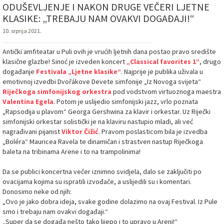
ODUŠEVLJENJE I NAKON DRUGE VEČERI LJETNE
KLASIKE: „TREBAJU NAM OVAKVI DOGAĐAJI!“
10. srpnja 2021.
Antički amfiteatar u Puli ovih je vrućih ljetnih dana postao pravo središte
klasične glazbe! Sinoć je izveden koncert
„Classical favorites 1“
, drugo
događanje
Festivala „Ljetne klasike“
. Najprije je publika uživala u
emotivnoj izvedbi Dvořákove Devete simfonije „Iz Novoga svijeta“
Riječkoga simfonijskog orkestra
pod vodstvom virtuoznoga maestra
Valentina Egela
. Potom je uslijedio simfonijski jazz, vrlo poznata
„Rapsodija u plavom“ Georga Gershwina za klavir i orkestar. Uz Riječki
simfonijski orkestar solistički je na klaviru nastupio mladi, ali već
nagrađivani pijanist
Viktor Čižić
. Pravom poslasticom bila je izvedba
„Boléra“ Mauricea Ravela te dinamičan i strastven nastup Riječkoga
baleta na tribinama Arene i to na trampolinima!
Da se publici koncertna večer iznimno svidjela, dalo se zaključiti po
ovacijama kojima su ispratili izvođače, a uslijedili su i komentari.
Donosimo neke od njih:
„Ovo je jako dobra ideja, svake godine dolazimo na ovaj Festival. Iz Pule
smo i trebaju nam ovakvi događaji.“
„Super da se događa nešto tako lijepo i to upravo u Areni!“