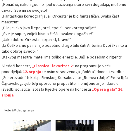
„Konačno, nakon godine i pol otkazivanja skoro svih događaja, možemo
uživati. Sve mi se svidjelo!“
„Fantastična koreografija, a i Orkestar je bio fantastičan. Svaka čast
maestru!“
„Bilo je jako jako lijepo, prelijepo! Super koreografija!“
„Sve je super, voljeli bismo češće ovakve događaje!“
„Jako dobro. Orkestar i pijanist, bravo!“
„Iz Češke smo pa nam je posebno drago bilo čuti Antonína Dvořáka i to u
tako dobroj izvedbi!“
„Kakvog maestra imate! Ima toliko energije. Baš je poseban dirigent!“
Sljedeći koncert,
„Classical favorites 2
“ na programu je već u
ponedjeljak
12. srpnja
te osim strastvenoga „Boléra“ donosi izvedbe
„Šeherezade“ Nikolaja Rimskog-Korsakova te „Romea i Julije“ Petra Iljiča
Čajkovskog. Ljubitelji opere, ne propustite ni omiljene arije i dueti u
izvedbi solistica i solista Riječke opere na koncertu
„Opera gala“
26.
srpnja
!
Foto & Video galerija