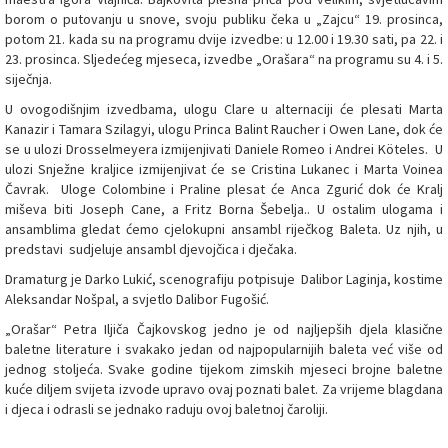
borom o putovanju u snove, svoju publiku čeka u „Zajcu“ 19. prosinca,
potom 21. kada su na programu dvije izvedbe: u 12.00 i 19.30 sati, pa 22. i
23. prosinca. Sljedećeg mjeseca, izvedbe „Orašara“ na programu su 4. i 5.
siječnja.
U ovogodišnjim izvedbama, ulogu Clare u alternaciji će plesati Marta
Kanazir i Tamara Szilagyi, ulogu Princa Balint Raucher i Owen Lane, dok će
se u ulozi Drosselmeyera izmijenjivati Daniele Romeo i Andrei Köteles. U
ulozi Snježne kraljice izmijenjivat će se Cristina Lukanec i Marta Voinea
Čavrak. Uloge Colombine i Praline plesat će Anca Zgurić dok će Kralj
miševa biti Joseph Cane, a Fritz Borna Šebelja.. U ostalim ulogama i
ansamblima gledat ćemo cjelokupni ansambl riječkog Baleta. Uz njih, u
predstavi sudjeluje ansambl djevojčica i dječaka.
Dramaturg je Darko Lukić, scenografiju potpisuje Dalibor Laginja, kostime
Aleksandar Nošpal, a svjetlo Dalibor Fugošić.
„Orašar“ Petra Iljiča Čajkovskog jedno je od najljepših djela klasične
baletne literature i svakako jedan od najpopularnijih baleta već više od
jednog stoljeća. Svake godine tijekom zimskih mjeseci brojne baletne
kuće diljem svijeta izvode upravo ovaj poznati balet. Za vrijeme blagdana
i djeca i odrasli se jednako raduju ovoj baletnoj čaroliji.