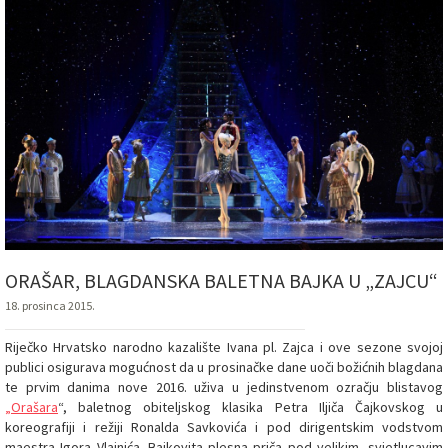
ORAŠAR, BLAGDANSKA BALETNA BAJKA U „ZAJCU“
18. prosinca 2015.
Riječko Hrvatsko narodno kazalište Ivana pl. Zajca i ove sezone svojoj
publici osigurava mogućnost da u prosinačke dane uoči božićnih blagdana
te prvim danima nove 2016. uživa u jedinstvenom ozračju blistavog
„
Orašara
“, baletnog obiteljskog klasika Petra Iljiča Čajkovskog u
koreografiji i režiji Ronalda Savkovića i pod dirigentskim vodstvom
maestra Igora Vlajnića. Bajkovita plesna priča pod velikim, svjetlucavim