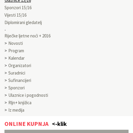
Ulaznice 15/16
Sponzori 15/16
Vijesti 15/16
Diplomirani gledatelj
Riječke ljetne noći + 2016
Novosti
Program
Kalendar
Organizatori
Suradnici
Sufinancijeri
Sponzori
Ulaznice i pogodnosti
Rljn+ knjižica
Iz medija
ONLINE KUPNJA
<-klik