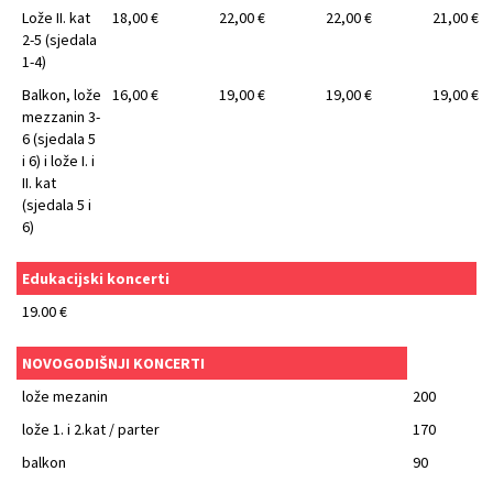
Lože II. kat
18,00 €
22,00 €
22,00 €
21,00 €
2-5 (sjedala
1-4)
Balkon, lože
16,00 €
19,00 €
19,00 €
19,00 €
mezzanin 3-
6 (sjedala 5
i 6) i lože I. i
II. kat
(sjedala 5 i
6)
Edukacijski koncerti
19.00 €
NOVOGODIŠNJI KONCERTI
lože mezanin
200
lože 1. i 2.kat / parter
170
balkon
90