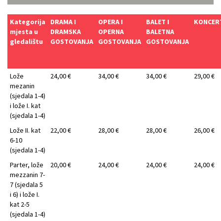
Kategorija
DRAMA I
OPERA I
BALET I
KONCER
mjesta u
DRAMSKA
OPERNA
BALETNA
gledalištu
GOSTOVANJA
GOSTOVANJA
GOSTOVANJA
Lože
24,00 €
34,00 €
34,00 €
29,00 €
mezanin
(sjedala 1-4)
i lože I. kat
(sjedala 1-4)
Lože II. kat
22,00 €
28,00 €
28,00 €
26,00 €
6-10
(sjedala 1-4)
Parter, lože
20,00 €
24,00 €
24,00 €
24,00 €
mezzanin 7-
7 (sjedala 5
i 6) i lože I.
kat 2-5
(sjedala 1-4)