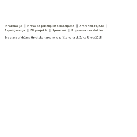
Informacije
Pravo na pristup informacijama
Arhiv hnk-zajc.hr
Zapošljavanje
EU projekti
Sponzori
Prijava na newsletter
Sva prava pridržana Hrvatsko narodno kazalište Ivana pl. Zajca Rijeka 2015.