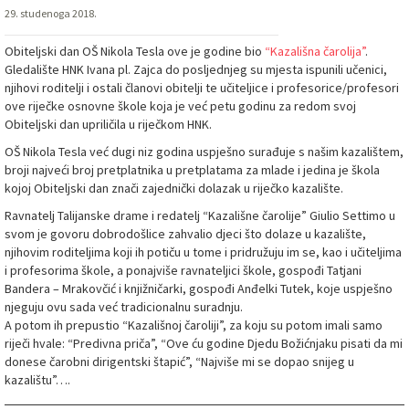
29. studenoga 2018.
Obiteljski dan OŠ Nikola Tesla ove je godine bio
“Kazališna čarolija”
.
Gledalište HNK Ivana pl. Zajca do posljednjeg su mjesta ispunili učenici,
njihovi roditelji i ostali članovi obitelji te učiteljice i profesorice/profesori
ove riječke osnovne škole koja je već petu godinu za redom svoj
Obiteljski dan upriličila u riječkom HNK.
OŠ Nikola Tesla već dugi niz godina uspješno surađuje s našim kazalištem,
broji najveći broj pretplatnika u pretplatama za mlade i jedina je škola
kojoj Obiteljski dan znači zajednički dolazak u riječko kazalište.
Ravnatelj Talijanske drame i redatelj “Kazališne čarolije” Giulio Settimo u
svom je govoru dobrodošlice zahvalio djeci što dolaze u kazalište,
njihovim roditeljima koji ih potiču u tome i pridružuju im se, kao i učiteljima
i profesorima škole, a ponajviše ravnateljici škole, gospođi Tatjani
Bandera – Mrakovčić i knjižničarki, gospođi Anđelki Tutek, koje uspješno
njeguju ovu sada već tradicionalnu suradnju.
A potom ih prepustio “Kazališnoj čaroliji”, za koju su potom imali samo
riječi hvale: “Predivna priča”, “Ove ću godine Djedu Božićnjaku pisati da mi
donese čarobni dirigentski štapić”, “Najviše mi se dopao snijeg u
kazalištu”….