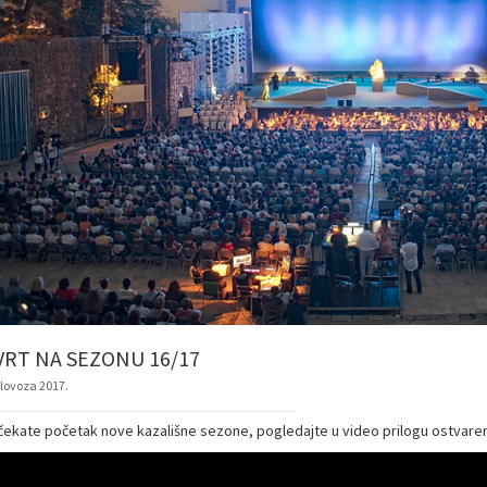
VRT NA SEZONU 16/17
olovoza 2017.
čekate početak nove kazališne sezone, pogledajte u video prilogu ostvarenja