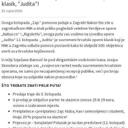
klasik, “Judita”!
25. rujna 2024.
Ovoga listopada „Zajc“ ponovno putuje u Zagreb! Nakon što ste u
zagrebačkom HNK-u imali priliku pogledati velebne Verdijeve opere
„Nabucco“ i „Rigoletto“, ovoga puta vas vodimo na izvedbu opere
„Judita“ 12. listopada. „Judita“ je suvremeni hrvatski operni klasik koji je
HNK u Zagrebu odlučio ponovo postaviti kako bi obilježili 500. obljetnicu
smrti oca hrvatske književnosti.
U režiji Snježane Banović te pod dirigentskim vodstvom Ivana Josipa
Skendera očekuje vas „svojevrsni raritet među suvremenim hrvatskim
operama, ne samo po nezapamćenoj recepciji publike, već i po broju
obnova koje su uslijedile nakon praizvedbe.“
ŠTO TREBATE ZNATI PRIJE PUTA?
Prodaja traje do 5. listopada.
U prodaji je isključivo parter te ulaznice iznose 25 ili 29 eura,
ovisno o izabranom mjestu.
Pretplatnice i pretplatnici Zajc kluba, kao i umirovljenici i studenti,
imaju 20 % popusta na ulaznice!
Prijevoz je – besplatan! Polazak je na dan predstave (12. listopad).