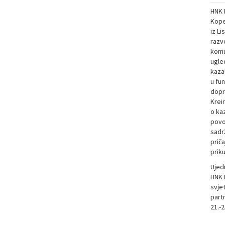
HNK 
Kope
iz Li
razv
komun
ugle
kazal
u fun
dopr
Krei
o kaz
povo
sadrž
prič
priku
Ujed
HNK I
svje
part
21.-2