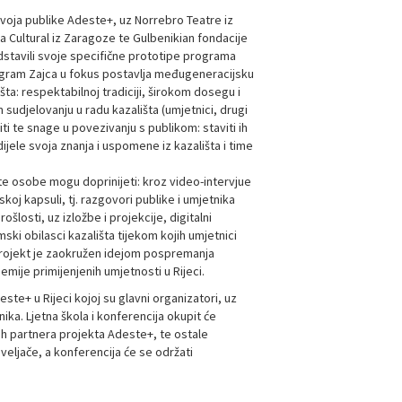
zvoja publike Adeste+, uz Norrebro Teatre iz
 Cultural iz Zaragoze te Gulbenikian fondacije
edstavili svoje specifične prototipe programa
Program Zajca u fokus postavlja međugeneracijsku
ta: respektabilnoj tradiciji, širokom dosegu i
djelovanju u radu kazališta (umjetnici, drugi
stiti te snage u povezivanju s publikom: staviti ih
odijele svoja znanja i uspomene iz kazališta i time
te osobe mogu doprinijeti: kroz video-intervjue
nskoj kapsuli, tj. razgovori publike i umjetnika
osti, uz izložbe i projekcije, digitalni
ski obilasci kazališta tijekom kojih umjetnici
 Projekt je zaokružen idejom pospremanja
emije primijenjenih umjetnosti u Rijeci.
te+ u Rijeci kojoj su glavni organizatori, uz
ika. Ljetna škola i konferencija okupit će
kih partnera projekta Adeste+, te ostale
eljače, a konferencija će se održati