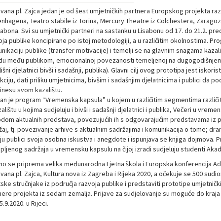
Ivana pl. Zajca jedan je od šest umjetničkih partnera Europskog projekta ra
nhagena, Teatro stabile iz Torina, Mercury Theatre iz Colchestera, Zaragoza
sabona. Svi su umjetnički partneri na sastanku u Lisabonu od 17. do 21.2. pr
oja publike koncipirane po istoj metodologiji, a u različitim okolnostima. 
ikaciju publike (transfer motivacije) i temelji se na glavnim snagama kazališ
du među publikom, emocionalnoj povezanosti temeljenoj na dugogodišnjem su
išni djelatnici bivši i sadašnji, publika). Glavni cilj ovog prototipa jest iskori
kciju, dati priliku umjetnicima, bivšim i sadašnjim djelatnicima i publici da p
inesu svom kazalištu.
ran je program “Vremenska kapsula” u kojem u različitim segmentima različi
alištu u kojima sudjeluju i bivši i sadašnji djelatnici i publika, Večeri u vreme
dom aktualnih predstava, povezujućih ih s odgovarajućim predstavama iz prošl
aj, tj. povezivanje arhive s aktualnim sadržajima i komunikacija o tome; dram
aju publici svoja osobna iskustva i anegdote i ispunjava se knjiga dojmova.
pljenog sadržaja u vremensku kapsulu na čijoj izradi sudjeluju studenti Akad
no se priprema velika međunarodna Ljetna škola i Europska konferencija Ades
vana pl. Zajca, Kultura nova iz Zagreba i Rijeka 2020, a očekuje se 500 sudion
tske stručnjake iz područja razvoja publike i predstaviti prototipe umjetnič
nere projekta iz sedam zemalja. Prijave za sudjelovanje su moguće do kraja v
5.9.2020. u Rijeci.