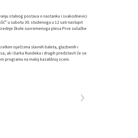
anju stalnog postava o nastanku i svakodnevici
ić” u subotu 30. studenoga u 12 sati nastupit
 i Srednje škole suvremenoga plesa Prve sušačke
 Kratkim isječcima slavnih baleta, glazbenih i
, ali i Darka Rundeka i drugih predstavit će se
m programu na maloj kazališnoj sceni.