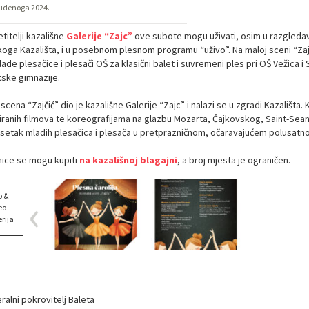
tudenoga 2024.
titelji kazališne
Galerije “Zajc”
ove subote mogu uživati, osim u razgledav
čkoga Kazališta, i u posebnom plesnom programu “uživo”. Na maloj sceni “Zajč
lade plesačice i plesači OŠ za klasični balet i suvremeni ples pri OŠ Vežica
tske gimnazije.
scena “Zajčić” dio je kazališne Galerije “Zajc” i nalazi se u zgradi Kazališta.
iranih filmova te koreografijama na glazbu Mozarta, Čajkovskog, Saint-Seansa
esetak mladih plesačica i plesača u pretprazničnom, očaravajućem polusatno
nice se mogu kupiti
na kazališnoj blagajni
, a broj mjesta je ograničen.
o &
eo
rija
ralni pokrovitelj Baleta