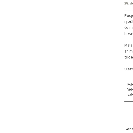
28. s
Posje
rije
će m
hrva
Mala 
anim
trid
Ulaz
Fot
Vid
gale
Gene