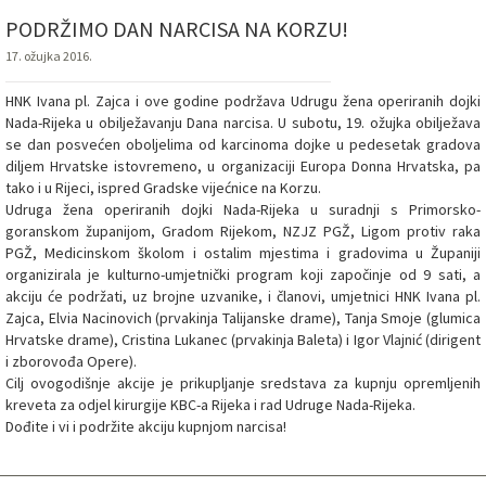
PODRŽIMO DAN NARCISA NA KORZU!
17. ožujka 2016.
HNK Ivana pl. Zajca i ove godine podržava Udrugu žena operiranih dojki
Nada-Rijeka u obilježavanju Dana narcisa. U subotu, 19. ožujka obilježava
se dan posvećen oboljelima od karcinoma dojke u pedesetak gradova
diljem Hrvatske istovremeno, u organizaciji Europa Donna Hrvatska, pa
tako i u Rijeci, ispred Gradske vijećnice na Korzu.
Udruga žena operiranih dojki Nada-Rijeka u suradnji s Primorsko-
goranskom županijom, Gradom Rijekom, NZJZ PGŽ, Ligom protiv raka
PGŽ, Medicinskom školom i ostalim mjestima i gradovima u Županiji
organizirala je kulturno-umjetnički program koji započinje od 9 sati, a
akciju će podržati, uz brojne uzvanike, i članovi, umjetnici HNK Ivana pl.
Zajca, Elvia Nacinovich (prvakinja Talijanske drame), Tanja Smoje (glumica
Hrvatske drame), Cristina Lukanec (prvakinja Baleta) i Igor Vlajnić (dirigent
i zborovođa Opere).
Cilj ovogodišnje akcije je prikupljanje sredstava za kupnju opremljenih
kreveta za odjel kirurgije KBC-a Rijeka i rad Udruge Nada-Rijeka.
Dođite i vi i podržite akciju kupnjom narcisa!