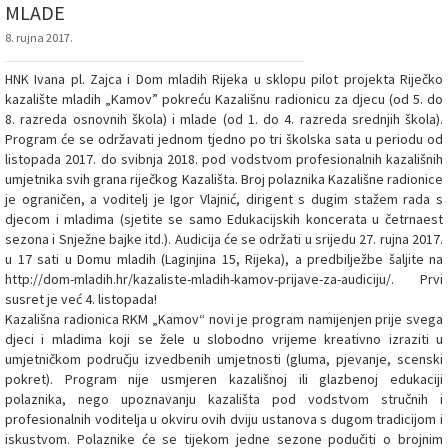
MLADE
8. rujna 2017.
HNK Ivana pl. Zajca i Dom mladih Rijeka u sklopu pilot projekta Riječko
kazalište mladih „Kamov” pokreću Kazališnu radionicu za djecu (od 5. do
8. razreda osnovnih škola) i mlade (od 1. do 4. razreda srednjih škola).
Program će se održavati jednom tjedno po tri školska sata u periodu od
listopada 2017. do svibnja 2018. pod vodstvom profesionalnih kazališnih
umjetnika svih grana riječkog Kazališta. Broj polaznika Kazališne radionice
je ograničen, a voditelj je Igor Vlajnić, dirigent s dugim stažem rada s
djecom i mladima (sjetite se samo Edukacijskih koncerata u četrnaest
sezona i Snježne bajke itd.). Audicija će se održati u srijedu 27. rujna 2017.
u 17 sati u Domu mladih (Laginjina 15, Rijeka), a predbilježbe šaljite na
http://dom-mladih.hr/kazaliste-mladih-kamov-prijave-za-audiciju/. Prvi
susret je već 4. listopada!
Kazališna radionica RKM „Kamov“ novi je program namijenjen prije svega
djeci i mladima koji se žele u slobodno vrijeme kreativno izraziti u
umjetničkom području izvedbenih umjetnosti (gluma, pjevanje, scenski
pokret). Program nije usmjeren kazališnoj ili glazbenoj edukaciji
polaznika, nego upoznavanju kazališta pod vodstvom stručnih i
profesionalnih voditelja u okviru ovih dviju ustanova s dugom tradicijom i
iskustvom. Polaznike će se tijekom jedne sezone podučiti o brojnim