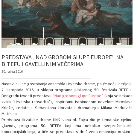
PREDSTAVA „NAD GROBOM GLUPE EUROPE“ NA
BITEFU I GAVELLINIM VEČERIMA
30. rujna 2016.
Nastavljaju se gostovanja ansambla Hrvatske drame, pa će već u nedjelju
2. listopada 2016, u sklopu programa jubilarnog 50. festivala BITEF u
Beogradu izvesti predstavu “
Nad grobom glupe Europe”
(koja se nekada
zvala “Hrvatska rapsodija”), inspiriranu istoimenom novelom Miroslava
Krleže, redatelja Sebastijana Horvata i dramaturga Milana Markovića
Matthisa.
Predstava Hrvatske drame HNK Ivana pl. Zajca dio je tematske cjeline
glavnog programa 50. BITEFA koji ima nekoliko sveprožimajućih
koncepcijskih linija, a tiče se predstava s društveno-emancipatorskim i