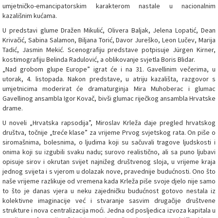
umjetničko-emancipatorskim karakterom nastale u nacionalnim
kazališnim kućama.
U predstavi glume Dražen Mikulić, Olivera Baljak, Jelena Lopatić, Dean
Krivačić, Sabina Salamon, Biljana Torić, Davor Jureško, Leon Lučev, Marija
Tadić, Jasmin Mekić. Scenografiju predstave potpisuje Jürgen Kirner,
kostimografiju Belinda Radulović, a oblikovanje svjetla Boris Blidar.
„Nad grobom glupe Europe” igrat će i na 31. Gavellinim večerima, u
utorak, 4. listopada. Nakon predstave, u atriju kazališta, razgovor s
umjetnicima moderirat će dramaturginja Mira Muhoberac i glumac
Gavellinog ansambla Igor Kovač, bivši glumac riječkog ansambla Hrvatske
drame.
U noveli „Hrvatska rapsodija”, Miroslav Krleža daje pregled hrvatskog
društva, točnije „treće klase” za vrijeme Prvog svjetskog rata. On piše o
siromašnima, bolesnima, o ljudima koji su sačuvali tragove ljudskosti i
onima koji su izgubili svaku nadu; surovo realistično, ali sa puno ljubavi
opisuje sirov i okrutan svijet najnižeg društvenog sloja, u vrijeme kraja
jednog svijeta i s vjerom u dolazak nove, pravednije budućnosti. Ono što
naše vrijeme razlikuje od vremena kada Krleža piše svoje djelo nije samo
to što je danas vjera u neku zajedničku budućnost gotovo nestala iz
kolektivne imaginacije već i stvaranje sasvim drugačije društvene
strukture i nova centralizacija moći. Jedna od posljedica izvoza kapitala u