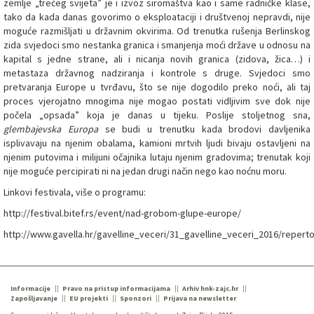
zemlje „trećeg svijeta” je i izvoz siromaštva kao i same radničke klase,
tako da kada danas govorimo o eksploataciji i društvenoj nepravdi, nije
moguće razmišljati u državnim okvirima. Od trenutka rušenja Berlinskog
zida svjedoci smo nestanka granica i smanjenja moći države u odnosu na
kapital s jedne strane, ali i nicanja novih granica (zidova, žica…) i
metastaza državnog nadziranja i kontrole s druge. Svjedoci smo
pretvaranja Europe u tvrđavu, što se nije dogodilo preko noći, ali taj
proces vjerojatno mnogima nije mogao postati vidljivim sve dok nije
počela „opsada” koja je danas u tijeku. Poslije stoljetnog sna,
glembajevska Europa
se budi u trenutku kada brodovi davljenika
isplivavaju na njenim obalama, kamioni mrtvih ljudi bivaju ostavljeni na
njenim putovima i milijuni očajnika lutaju njenim gradovima; trenutak koji
nije moguće percipirati ni na jedan drugi način nego kao noćnu moru.
Linkovi festivala, više o programu:
http://festival.bitef.rs/event/nad-grobom-glupe-europe/
http://www.gavella.hr/gavelline_veceri/31_gavelline_veceri_2016/repert
Informacije
Pravo na pristup informacijama
Arhiv hnk-zajc.hr
Zapošljavanje
EU projekti
Sponzori
Prijava na newsletter