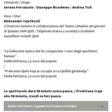
Interpreti / Uloge:
Serena Ferraiuolo
/
Giuseppe Nicodemo
/
Andrea Tich
Voce / Glas:
Aleksandar Cvjetković
Il Dramma Italiano in collaborazione del Teatro cittadino dei giovani
di Spalato GKM Split / Talijanska drama u suradnji s Gradskim
kazalištem mladih Split
“La bellissima opera che ha conquistato i cuori degli spettatori
fiumani.”
Stella Defranza, La voce del popolo
/
“Prekrasno djelo koje je osvojilo srca riječkih gledatelja.”
Stella Defranza, La voce del popolo
Lo spettacolo dura 50 minuti senza pausa. / Predstava traje
oko 50 minuta, izvodi se bez pauze.
Giulio Settimo:
Legame tra l'uomo e il mare