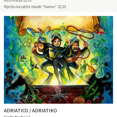
Gostovanja 22/23
Riječko kazalište mladih “Kamov” 22/23
ADRIATICO / ADRIATIKO
Siniša Novković