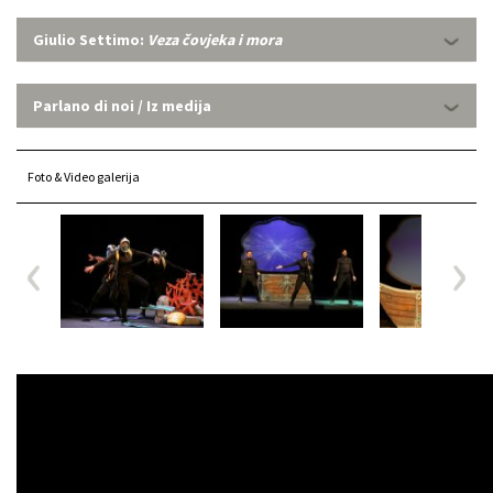
Giulio Settimo:
Veza čovjeka i mora
Parlano di noi / Iz medija
Foto & Video galerija