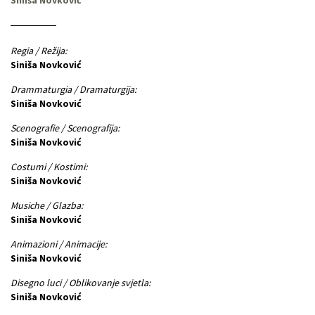
Regia / Režija:
Siniša Novković
Drammaturgia / Dramaturgija:
Siniša Novković
Scenografie / Scenografija:
Siniša Novković
Costumi / Kostimi:
Siniša Novković
Musiche / Glazba:
Siniša Novković
Animazioni / Animacije:
Siniša Novković
Disegno luci / Oblikovanje svjetla:
Siniša Novković