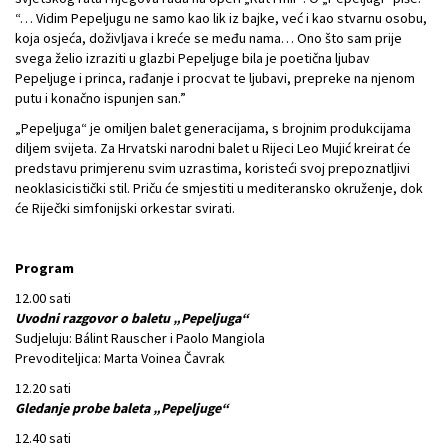
“… Vidim Pepeljugu ne samo kao lik iz bajke, već i kao stvarnu osobu,
koja osjeća, doživljava i kreće se među nama… Ono što sam prije
svega želio izraziti u glazbi Pepeljuge bila je poetična ljubav
Pepeljuge i princa, rađanje i procvat te ljubavi, prepreke na njenom
putu i konačno ispunjen san.”
„Pepeljuga“ je omiljen balet generacijama, s brojnim produkcijama
diljem svijeta. Za Hrvatski narodni balet u Rijeci Leo Mujić kreirat će
predstavu primjerenu svim uzrastima, koristeći svoj prepoznatljivi
neoklasicistički stil. Priču će smjestiti u mediteransko okruženje, dok
će Riječki simfonijski orkestar svirati.
Program
12.00 sati
Uvodni razgovor o baletu „Pepeljuga“
Sudjeluju: Bálint Rauscher i Paolo Mangiola
Prevoditeljica: Marta Voinea Čavrak
12.20 sati
Gledanje probe baleta „Pepeljuge“
12.40 sati