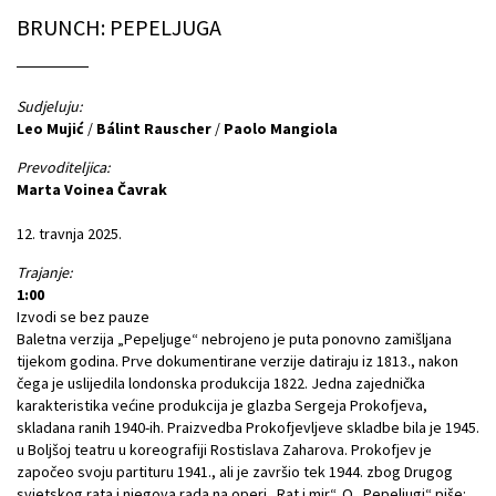
BRUNCH: PEPELJUGA
Sudjeluju:
Leo Mujić
/
Bálint Rauscher
/
Paolo Mangiola
Prevoditeljica:
Marta Voinea Čavrak
12. travnja 2025.
Trajanje:
1:00
Izvodi se bez pauze
Baletna verzija „Pepeljuge“ nebrojeno je puta ponovno zamišljana
tijekom godina. Prve dokumentirane verzije datiraju iz 1813., nakon
čega je uslijedila londonska produkcija 1822. Jedna zajednička
karakteristika većine produkcija je glazba Sergeja Prokofjeva,
skladana ranih 1940-ih. Praizvedba Prokofjevljeve skladbe bila je 1945.
u Boljšoj teatru u koreografiji Rostislava Zaharova. Prokofjev je
započeo svoju partituru 1941., ali je završio tek 1944. zbog Drugog
svjetskog rata i njegova rada na operi „Rat i mir“. O „Pepeljugi“ piše: