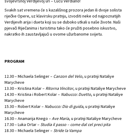
svojevrsnoj Verdijevoj uri – Cucù Verdiano!
Svakih sat vremena će s kazališnog prozora jedan ili dvoje solista
riječke Opere, uz klavirsku pratnju, izvoditi neke od najpoznatijih
Verdijevih arija i dueta koji su se duboko utkali u naše živote. Naši
pjevači Riječanima i turistima tako će pružiti posebno iskustvo,
nakratko ih zaustavljajući u ovome užurbanome svijetu.
PROGRAM
12.30 – Michaela Selinger –
Canzon del Velo
, u pratnji Nataliye
Marycheve
13.30 – Kristina Kolar –
Ritorna Vincitor
, u pratnji Nataliye Marycheve
14.30 – Kristina i Robert Kolar –
Nabucco: Duetto
, u pratnji Nataliye
Marycheve
15.30 – Robert Kolar –
Nabucco: Dio di guida
, u pratnji Nataliye
Marycheve
16.30 – Anamarija Knego –
Ave Maria
, u pratnji Nataliye Marycheve
17.30 – Luka Ortar –
Studia il passo – come dal cel preci pita
18.30 – Michaela Selinger –
Stride la Vampa