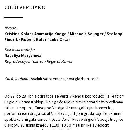
CUCÙ VERDIANO
Izvode:
Kristina Kolar
/
Anamarija Knego
/
Michaela Selinger
/
Stefany
Findrik
/
Robert Kolar
/
Luka Ortar
Klavirska pratnja:
Nataliya Marycheva
Koprodukcija s Teatrom Regio di Parma
Cucù verdiano
: svakih sat vremena, novi glazbeni broj!
Od 27. do 28. lipnja održat će se Verdi vikend u koprodukciji s Teatrom
Regio di Parma u sklopu kojega će Rijeka slaviti stvaralaštvo velikana
talijanske opere, Giuseppe Verdija. Uz mnogobrojne koncerte,
performanse i druga kazališna zbivanja diljem grada koje će okruniti
spektakularni gala koncert „Gala Verdi: Fuoco di gioia“, posjetitelji će
u subotu 28. lipnja između 12,30 i 19,30 imati prilike svjedočiti