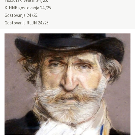
Filozofski teatar 24./25.
K-HNK gostovanja 24./25.
Gostovanja 24./25.
Gostovanja RLJN 24./25.