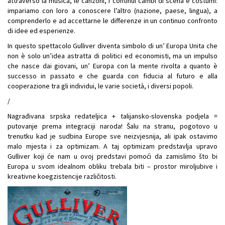
attraverso la musica, le canzoni, i continui cambi di scena e costumi:
impariamo con loro a conoscere l’altro (nazione, paese, lingua), a
comprenderlo e ad accettarne le differenze in un continuo confronto
di idee ed esperienze.
In questo spettacolo Gulliver diventa simbolo di un’ Europa Unita che
non è solo un’idea astratta di politici ed economisti, ma un impulso
che nasce dai giovani, un’ Europa con la mente rivolta a quanto è
successo in passato e che guarda con fiducia al futuro e alla
cooperazione tra gli individui, le varie società, i diversi popoli.
/
Nagrađivana srpska redateljica + talijansko-slovenska podjela =
putovanje prema integraciji naroda! Šalu na stranu, pogotovo u
trenutku kad je sudbina Europe sve neizvjesnija, ali ipak ostavimo
malo mjesta i za optimizam. A taj optimizam predstavlja upravo
Gulliver koji će nam u ovoj predstavi pomoći da zamislimo što bi
Europa u svom idealnom obliku trebala biti – prostor miroljubive i
kreativne koegzistencije različitosti.