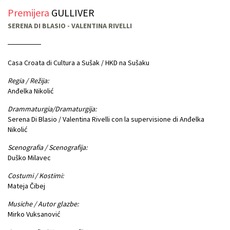
Premijera
GULLIVER
SERENA DI BLASIO - VALENTINA RIVELLI
Casa Croata di Cultura a Sušak / HKD na Sušaku
Regia / Režija:
Anđelka Nikolić
Drammaturgia/Dramaturgija:
Serena Di Blasio / Valentina Rivelli con la supervisione di Anđelka
Nikolić
Scenografia / Scenografija:
Duško Milavec
Costumi / Kostimi:
Mateja Čibej
Musiche / Autor glazbe:
Mirko Vuksanović