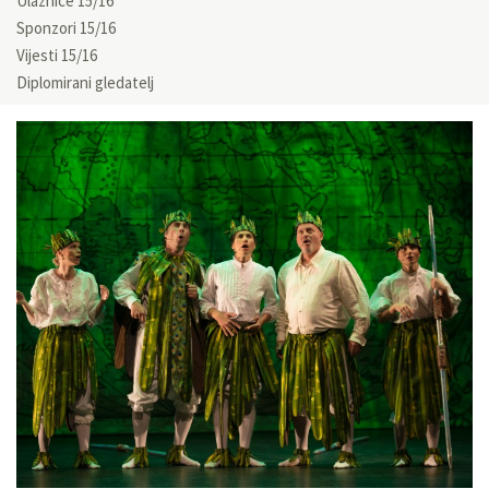
Ulaznice 15/16
Sponzori 15/16
Vijesti 15/16
Diplomirani gledatelj