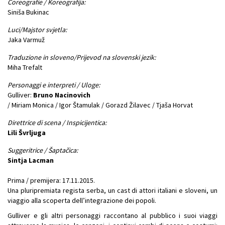
Coreografie / Koreografija:
Siniša Bukinac
Luci/Majstor svjetla:
Jaka Varmuž
Traduzione in sloveno/Prijevod na slovenski jezik:
Miha Trefalt
Personaggi e interpreti / Uloge:
Gulliver:
Bruno Nacinovich
/ Miriam Monica / Igor Štamulak / Gorazd Žilavec / Tjaša Horvat
Direttrice di scena / Inspicijentica:
Lili Švrljuga
Suggeritrice / Šaptačica:
Sintja Lacman
Prima / premijera: 17.11.2015.
Una pluripremiata regista serba, un cast di attori italiani e sloveni, un
viaggio alla scoperta dell’integrazione dei popoli.
Gulliver e gli altri personaggi raccontano al pubblico i suoi viaggi