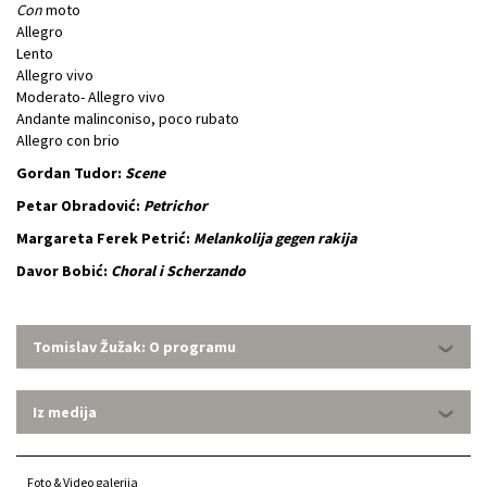
Con
moto
Allegro
Lento
Allegro vivo
Moderato- Allegro vivo
Andante malinconiso, poco rubato
Allegro con brio
Gordan Tudor:
Scene
Petar Obradović:
Petrichor
Margareta Ferek Petrić:
Melankolija gegen rakija
Davor Bobić:
Choral i Scherzando
Tomislav Žužak: O programu
Iz medija
Foto & Video galerija