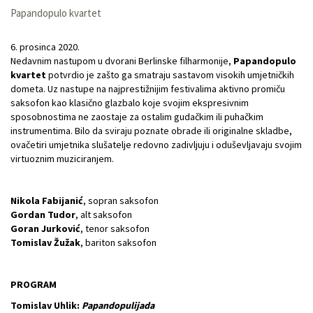
Papandopulo kvartet
6. prosinca 2020.
Nedavnim nastupom u dvorani Berlinske filharmonije,
Papandopulo
kvartet
potvrdio je zašto ga smatraju sastavom visokih umjetničkih
dometa. Uz nastupe na najprestižnijim festivalima aktivno promiču
saksofon kao klasično glazbalo koje svojim ekspresivnim
sposobnostima ne zaostaje za ostalim gudačkim ili puhačkim
instrumentima. Bilo da sviraju poznate obrade ili originalne skladbe,
ovačetiri umjetnika slušatelje redovno zadivljuju i oduševljavaju svojim
virtuoznim muziciranjem.
Nikola Fabijanić
, sopran saksofon
Gordan Tudor
, alt saksofon
Goran Jurković
, tenor saksofon
Tomislav Žužak
, bariton saksofon
PROGRAM
Tomislav Uhlik:
Papandopulijada