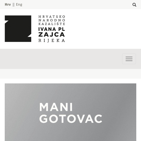
Hrv
Eng
Prika
izbor