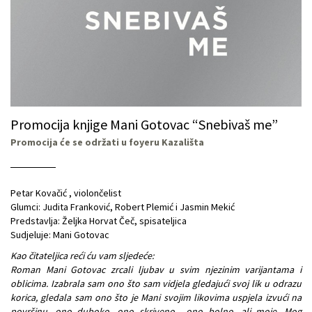
Promocija knjige Mani Gotovac “Snebivaš me”
Promocija će se održati u foyeru Kazališta
Petar Kovačić , violončelist
Glumci: Judita Franković, Robert Plemić i Jasmin Mekić
Predstavlja: Željka Horvat Čeč, spisateljica
Sudjeluje: Mani Gotovac
Kao čitateljica reći ću vam sljedeće:
Roman Mani Gotovac zrcali ljubav u svim njezinim varijantama i
oblicima. Izabrala sam ono što sam vidjela gledajući svoj lik u odrazu
korica, gledala sam ono što je Mani svojim likovima uspjela izvući na
površinu, ono duboko, ono skriveno.., ono bolno, ali moje. Mog