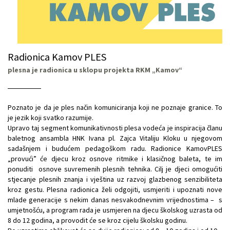
Radionica Kamov PLES
plesna je radionica u sklopu projekta RKM „Kamov“
Poznato je da je ples način komuniciranja koji ne poznaje granice. To
je jezik koji svatko razumije.
Upravo taj segment komunikativnosti plesa vodeća je inspiracija članu
baletnog ansambla HNK Ivana pl. Zajca Vitaliju Kloku u njegovom
sadašnjem i budućem pedagoškom radu. Radionice KamovPLES
„provući” će djecu kroz osnove ritmike i klasičnog baleta, te im
ponuditi osnove suvremenih plesnih tehnika. Cilj je djeci omogućiti
stjecanje plesnih znanja i vještina uz razvoj glazbenog senzibiliteta
kroz gestu. Plesna radionica želi odgojiti, usmjeriti i upoznati nove
mlade generacije s nekim danas nesvakodnevnim vrijednostima – s
umjetnošću, a program rada je usmjeren na djecu školskog uzrasta od
8 do 12 godina, a provodit će se kroz cijelu školsku godinu.