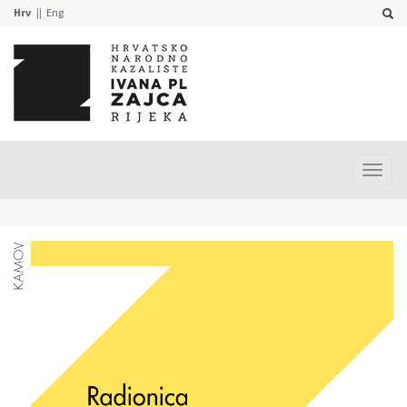
Hrv
Eng
Prika
izbor