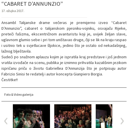
“CABARET D’ANNUNZIO”
17. ožujka 2017.
Ansambl Talijanske drame večeras je premijerno izveo “Cabaret
D’Annunzio”, cabaret o talijanskom pjesniku-vojniku, osvajaču Rijeke,
preteči fašizma, ekscentričnom avanturistu koji je, uvijek željan slave,
uglavnom glumio sebe i pri tom uništavao druge, čiji se lik na kraju raspao
i usitnio tek u svjetlucave šljokice, jedino što je ostalo od nekadašnjeg,
lažnog blještavila.
Sudeći po snažnom aplauzu kojim je ispratila kraj predstave i još jednom
vratila izvođače na scenu, publika je iznimno prihvatila kazališnim jezikom
ispričanu priču o životu Gabriellea D’Annunzija što je potpisuju autor
Fabrizio Sinisi te redatelj i autor koncepta Gianpiero Borgia.
Čestitke!!
Foto & Video galerija