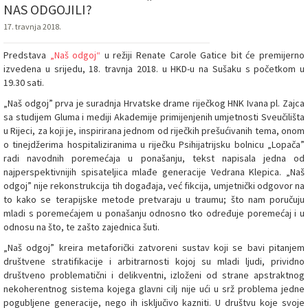
NAS ODGOJILI?
17. travnja 2018.
Predstava
„Naš odgoj“
u režiji Renate Carole Gatice bit će premijerno
izvedena u srijedu, 18. travnja 2018. u HKD-u na Sušaku s početkom u
19.30 sati.
„Naš odgoj” prva je suradnja Hrvatske drame riječkog HNK Ivana pl. Zajca
sa studijem Gluma i mediji Akademije primijenjenih umjetnosti Sveučilišta
u Rijeci, za koji je, inspirirana jednom od riječkih prešućivanih tema, onom
o tinejdžerima hospitaliziranima u riječku Psihijatrijsku bolnicu „Lopača”
radi navodnih poremećaja u ponašanju, tekst napisala jedna od
najperspektivnijih spisateljica mlađe generacije Vedrana Klepica. „Naš
odgoj” nije rekonstrukcija tih događaja, već fikcija, umjetnički odgovor na
to kako se terapijske metode pretvaraju u traumu; što nam poručuju
mladi s poremećajem u ponašanju odnosno tko određuje poremećaj i u
odnosu na što, te zašto zajednica šuti.
„Naš odgoj” kreira metaforički zatvoreni sustav koji se bavi pitanjem
društvene stratifikacije i arbitrarnosti kojoj su mladi ljudi, prividno
društveno problematični i delikventni, izloženi od strane apstraktnog
nekoherentnog sistema kojega glavni cilj nije ući u srž problema jedne
pogubljene generacije, nego ih isključivo kazniti. U društvu koje svoje