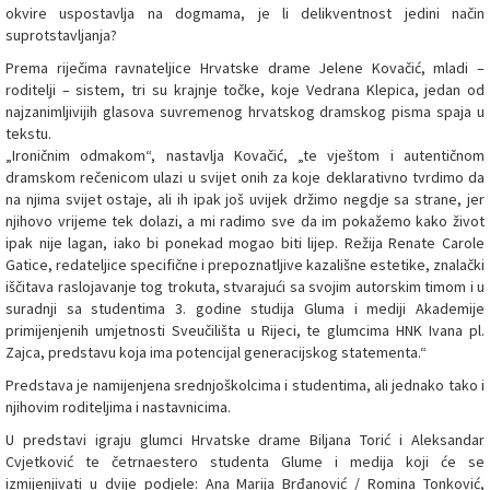
okvire uspostavlja na dogmama, je li delikventnost jedini način
suprotstavljanja?
Prema riječima ravnateljice Hrvatske drame Jelene Kovačić, mladi –
roditelji – sistem, tri su krajnje točke, koje Vedrana Klepica, jedan od
najzanimljivijih glasova suvremenog hrvatskog dramskog pisma spaja u
tekstu.
„Ironičnim odmakom“, nastavlja Kovačić, „te vještom i autentičnom
dramskom rečenicom ulazi u svijet onih za koje deklarativno tvrdimo da
na njima svijet ostaje, ali ih ipak još uvijek držimo negdje sa strane, jer
njihovo vrijeme tek dolazi, a mi radimo sve da im pokažemo kako život
ipak nije lagan, iako bi ponekad mogao biti lijep. Režija Renate Carole
Gatice, redateljice specifične i prepoznatljive kazališne estetike, znalački
iščitava raslojavanje tog trokuta, stvarajući sa svojim autorskim timom i u
suradnji sa studentima 3. godine studija Gluma i mediji Akademije
primijenjenih umjetnosti Sveučilišta u Rijeci, te glumcima HNK Ivana pl.
Zajca, predstavu koja ima potencijal generacijskog statementa.“
Predstava je namijenjena srednjoškolcima i studentima, ali jednako tako i
njihovim roditeljima i nastavnicima.
U predstavi igraju glumci Hrvatske drame Biljana Torić i Aleksandar
Cvjetković te četrnaestero studenta Glume i medija koji će se
izmijenjivati u dvije podjele: Ana Marija Brđanović / Romina Tonković,