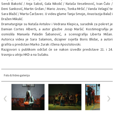
Sendi Bakotić / Anja Sabol, Gala Nikolić / Nataša Veselinović, Ivan Čulo /
Deni Sanković, Martin Grđan / Mario Jovev, Tonka Mršić / Vanda Velagić te
Sara Blažić / Marta Čaržavec. U videu glume Tanja Smoje, Anastazija Balaž i
Dražen Mikulić.
Dramaturginje su Nataša Antulov i Vedrana Klepica, suradnik za pokret je
Damian Cortes Alberti, a autor glazbe Josip Maršić. Kostimografiju je
osmislila Manuela Paladin Šabanović, a scenografiju Liberta Mišan.
Autorica videa je Sara Salamon, dizajner svjetla Boris Blidar, a autori
grafita u predstavi Marko Zurak i Elena Apostolovski.
Razgovori s publikom održat će se nakon izvedbi predstave 21. i 24.
travnja u atriju HKD-a na Sušaku.
Foto & Video galerija