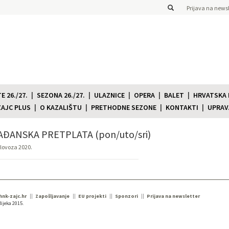
Prijava na newsl
 26./27.
SEZONA 26./27.
ULAZNICE
OPERA
BALET
HRVATSKA
ZAJC PLUS
O KAZALIŠTU
PRETHODNE SEZONE
KONTAKTI
UPRAV
ĐANSKA PRETPLATA (pon/uto/sri)
olovoza 2020.
 hnk-zajc.hr
Zapošljavanje
EU projekti
Sponzori
Prijava na newsletter
ijeka 2015.