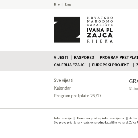
Hrv
Eng
VIJESTI
RASPORED
PROGRAM PRETPLATE
GALERIJA “ZAJC”
EUROPSKI PROJEKTI
GRA
Sve vijesti
Kalendar
31. k
Program pretplate 26./27.
Informacije
Pravo na pristup informacijama
Arhiv
Sva prava pridržana Hrvatsko narodno kazalište Ivana pl. Zajca R