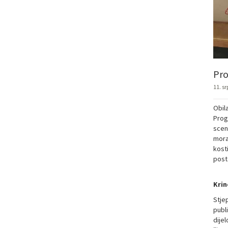
Pro
11. sr
Obila
Prog
sceno
moraj
kosti
posta
Krin
Stje
publi
dijel