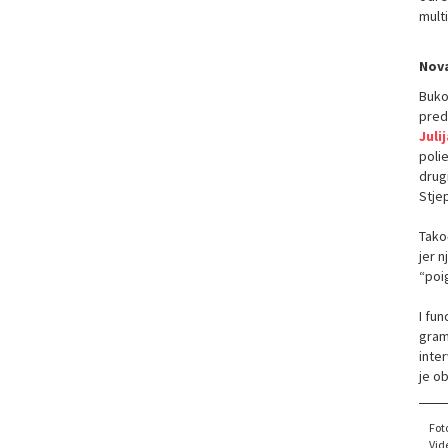
multi
Nova
Bukov
pred
Juli
polie
drugi
Stje
Takođ
jer 
“poig
I fun
gramo
inter
je o
Fot
Vid