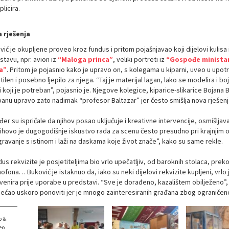
plicira.
 rješenja
ić je okupljene proveo kroz fundus i pritom pojašnjavao koji dijelovi kulisa 
stavu, npr. avion iz
“Maloga princa”
, veliki portreti iz
“Gospođe minista
ja”
. Pritom je pojasnio kako je upravo on, s kolegama u kiparni, uveo u upot
tilen i posebno ljepilo za njega. “Taj je materijal lagan, lako se modelira i boj
 koji je potreban”, pojasnio je. Njegove kolegice, kiparice-slikarice Bojana 
panu upravo zato nadimak “profesor Baltazar” jer često smišlja nova rješenja
er su ispričale da njihov posao uključuje i kreativne intervencije, osmišljav
njihovo je dugogodišnje iskustvo rada za scenu često presudno pri krajnjim o
ravanje s istinom i laži na daskama koje život znače”, kako su same rekle.
dus rekvizite je posjetiteljima bio vrlo upečatljiv, od baroknih stolaca, prek
fona… Buković je istaknuo da, iako su neki dijelovi rekvizite kupljeni, vrlo
venira prije uporabe u predstavi. “Sve je dorađeno, kazalištem obilježeno”, z
bećao uskoro ponoviti jer je mnogo zainteresiranih građana zbog ograničen
o &
eo