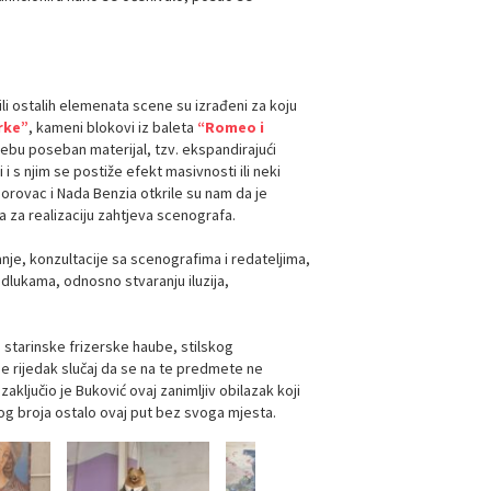
ili ostalih elemenata scene su izrađeni za koju
rke”
, kameni blokovi iz baleta
“Romeo i
rebu poseban materijal, tzv. ekspandirajući
i i s njim se postiže efekt masivnosti ili neki
Borovac i Nada Benzia otkrile su nam da je
 za realizaciju zahtjeva scenografa.
anje, konzultacije sa scenografima i redateljima,
dlukama, odnosno stvaranju iluzija,
o starinske frizerske haube, stilskog
 je rijedak slučaj da se na te predmete ne
aključio je Buković ovaj zanimljiv obilazak koji
og broja ostalo ovaj put bez svoga mjesta.