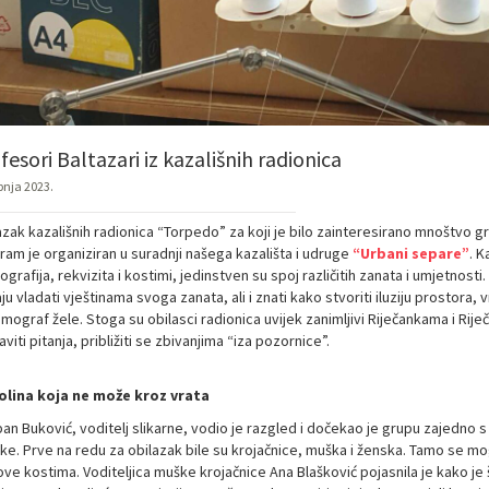
fesori Baltazari iz kazališnih radionica
pnja 2023.
zak kazališnih radionica “Torpedo” za koji je bilo zainteresirano mnoštvo gr
ram je organiziran u suradnji našega kazališta i udruge
“Urbani separe”
. K
grafija, rekvizita i kostimi, jedinstven su spoj različitih zanata i umjetnosti.
u vladati vještinama svoga zanata, ali i znati kako stvoriti iluziju prostora
mograf žele. Stoga su obilasci radionica uvijek zanimljivi Riječankama i Rije
viti pitanja, približiti se zbivanjima “iza pozornice”.
olina koja ne može kroz vrata
pan Buković, voditelj slikarne, vodio je razgled i dočekao je grupu zajedno 
ke. Prve na redu za obilazak bile su krojačnice, muška i ženska. Tamo se mog
ove kostima. Voditeljica muške krojačnice Ana Blašković pojasnila je kako j