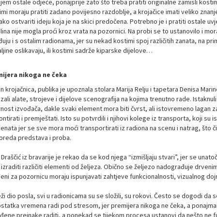
jem ostale odjeće, ponajprije zato što treba pratiti originalne zamisli kostim
mi moraju pratiti zadano povijesno razdoblje, a krojačice imati veliko znanje
lako ostvariti ideju koja je na skici predočena. Potrebno je i pratiti ostale
lina nije mogla proći kroz vrata na pozornici. Na probi se to ustanovilo i mo
uju i s ostalim radionama, jer su nekad kostimi spoj različitih zanata, na pr
ljine oslikavaju, ili kostimi sadrže kiparske dijelove…
ijera nikoga ne čeka
 krojačnica, publika je upoznala stolara Marija Relju i tapetara Denisa Marino
ali alate, strojeve i dijelove scenografija na kojima trenutno rade. Istaknu
rnost izvođača, dakle svaki element mora biti čvrst, ali istovremeno lagan z
tirati i premještati. Isto su potvrdili i njihovi kolege iz transporta, koji su
enata jer se sve mora moći transportirati iz radiona na scenu i natrag, što 
oreda predstava i proba.
Draščić iz bravarije je rekao da se kod njega “izmišljaju stvari”, jer se una
izraditi različiti elementi od željeza. Obično se željezo nadograđuje drvenim
eni za pozornicu moraju ispunjavati zahtjeve funkcionalnosti, vizualnog dojma, m
ži dio posla, svi u radionicama su se složili, su rokovi. Često se dogodi da 
statka vremena radi pod stresom, jer premijera nikoga ne čeka, a ponajman
đene preinake raditi, a ponekad se tijekom procesa ustanovi da nešto ne f