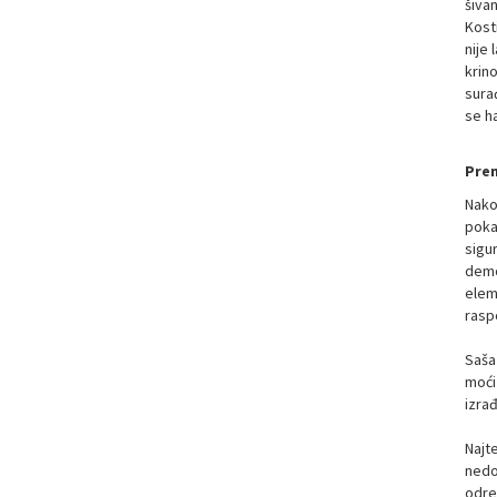
šivan
Kosti
nije 
krino
surađ
se ha
Prem
Nakon
pokaz
sigu
demon
elem
rasp
Saša 
moći 
izrađ
Najte
nedo
odre