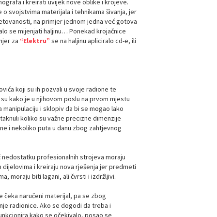
ografa i kreirati uvijek nove oblike i krojeve.
 o svojstvima materijala i tehnikama šivanja, jer
 uvjetovanosti, na primjer jednom jedna već gotova
ralo se mijenjati haljinu… Ponekad krojačnice
imjer za
“Elektru”
se na haljinu apliciralo cd-e, ili
vića koji su ih pozvali u svoje radione te
li su kako je u njihovom poslu na prvom mjestu
a manipulaciju i sklopiv da bi se mogao lako
 istaknuli koliko su važne precizne dimenzije
čine i nekoliko puta u danu zbog zahtjevnog
toč nedostatku profesionalnih strojeva moraju
 dijelovima i kreiraju nova rješenja jer predmeti
oraju biti lagani, ali čvrsti i izdržljivi.
se čeka naručeni materijal, pa se zbog
je radionice. Ako se dogodi da treba i
unkcionira kako se očekivalo, posao se