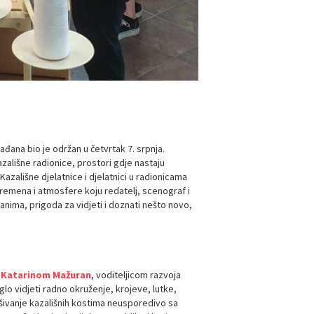
ađana bio je održan u četvrtak 7. srpnja.
azališne radionice, prostori gdje nastaju
 Kazališne djelatnice i djelatnici u radionicama
, vremena i atmosfere koju redatelj, scenograf i
čanima, prigoda za vidjeti i doznati nešto novo,
s
Katarinom Mažuran
, voditeljicom razvoja
lo vidjeti radno okruženje, krojeve, lutke,
e šivanje kazališnih kostima neusporedivo sa