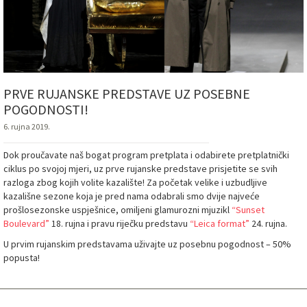
PRVE RUJANSKE PREDSTAVE UZ POSEBNE
POGODNOSTI!
6. rujna 2019.
Dok proučavate naš bogat program pretplata i odabirete pretplatnički
ciklus po svojoj mjeri, uz prve rujanske predstave prisjetite se svih
razloga zbog kojih volite kazalište! Za početak velike i uzbudljive
kazališne sezone koja je pred nama odabrali smo dvije najveće
prošlosezonske uspješnice, omiljeni glamurozni mjuzikl
“Sunset
Boulevard”
18. rujna i pravu riječku predstavu
“Leica format”
24. rujna.
U prvim rujanskim predstavama uživajte uz posebnu pogodnost – 50%
popusta!