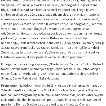
božanstveno”, „Rad sa solistima – odličan! Zrinjski, Eva, Jelena, Juranić,
Sulejman – vrhunski i pjevački i glumački”, „Scenografija je prekrasna,
ideja je odlična. Kad sam krenuo razmišljati o korijenju i čega je sve
simbol, misli su se počele razgranavati, smislovi su brojni, a k tome je
iznenađujuće lijepo obzirom da se radi o postapokaliptičnom svijetu”,
„Mnogo poruka može se iščitati iz ovakve režije i scenografije”, „Moram
vam priznati – ne znam tko je više vikao od mene. Naprosto sam
oduševljena. I dolazim pogledati predstavu ponovno, zanima me i druga
podjela”, „Kostimi su fenomenalni! Detalji su me oduševili, tako
nenametljivi, indiskretni pleteri i šahovnica”, „Ova opera u ovakvoj režiji je
zaista za sve generacije, za stare, za mlade i – za one koji će tek doći.
Želim joj dug život na ovoj sceni”, „Moram priznati da nisam bila velika
ljubiteljica opere, ali ova predstava me čini da to postanem.“
U ulogama premijernog Zajčevog „Nikole Šubića Zrinjskog” bili su Robert
Kolar, Kristina Kolar, Anamarija Knego, Aljaž Farasin, Luka Ortar, Marijan
Padavić, Martin Marić, Giorgio Christian Surian, Dario Bercich, Krešimir
Škunca, Darko Matijašević i Saša Matovina.
Premijernom izvedbom opere u tri čina i osam slika dirigirao je maestro
Ville Matvejeff, režirala je Dora Ruždjak Podolski. Scenograf je Stefano
Katunar, kostimografkinja Manuela Paladin Šabanović, oblikovatelj svjetla
Elvis Butković, dok je za scenski pokret zadužena Ivana Kalc. Koncertni
majstor je Romeo Drucker, a zborovoditeljica Nicoletta Olivieri.