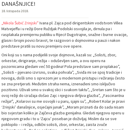
DANAŠNJICE!
18. listopada 2018.
„Nikola Šubić Zrinjski”
Ivana pl. Zajca pod dirigentskim vodstvom Villea
Matvejeffa i u režiji Dore Ruždjak Podolski osvojila je, dirnula pa i
rasplakala premijernu publiku u Rijeci! Dugotrajne, snažne i burne ovacije,
glasni i brojni povici bravo!, te razgovori o dojmovima u pauzi i nakon
predstave pratili su novu premijeru ove opere.
Oni koji su s nama podijelili svoje dojmove, kazali su: „Solisti, zbor,
orkestar, dirigiranje, režija – oduševljen sam, a ovu operu na
pozornicama gledam već 50 godina! Pola predstave sam proplakao”,
„Solisti – pjevano izvrsno, svaka pohvala”, „Sviđa mi se spoj tradicije i
novoga, došli smo s oprezom jer u modernom pristupu i režiranju često
se zna pretjerati. Međutim straha nema, iznenađeni smo isključivo
pozitivno. Uživali smo u svakoj slici i svakom taktu”, „Sretan sam što je u
ovoj režiji do izražaja došao Zajc i njegova dirljiva glazba”, „Fascinantna
režija!”, „Kolarovi su me osvojili i u paru, sjajni su”, „Robert Kolar je pravi
‘Zrinjski’ današnjice, osjećajni junak”, „Moram priznati da do sada nisam
bio svjestan koliko je Zajčeva glazba genijalna. Gledati njegovu operu u
njegovom gradu i to u ‘Zajcu’ poseban je doživljaj. Mislim da se sve
poklopilo – i režija, odlični solisti, zbor, orkestar, zaista zvuče