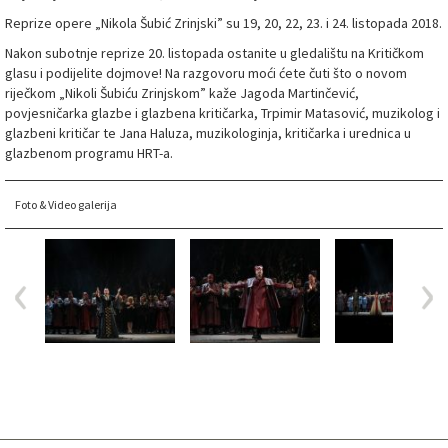
Reprize opere „Nikola Šubić Zrinjski” su 19, 20, 22, 23. i 24. listopada 2018.
Nakon subotnje reprize 20. listopada ostanite u gledalištu na Kritičkom
glasu i podijelite dojmove! Na razgovoru moći ćete čuti što o novom
riječkom „Nikoli Šubiću Zrinjskom” kaže Jagoda Martinčević,
povjesničarka glazbe i glazbena kritičarka, Trpimir Matasović, muzikolog i
glazbeni kritičar te Jana Haluza, muzikologinja, kritičarka i urednica u
glazbenom programu HRT-a.
Foto & Video galerija