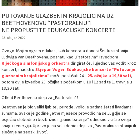
PUTOVANJE GLAZBENIM KRAJOLICIMA UZ
BEETHOVENOVU “PASTORALNU”!
NE PROPUSTITE EDUKACIJSKE KONCERTE
23. ožujka 2022.
Ovogodišnji program edukacijskih koncerata donosi Šestu simfoniju
Ludwiga van Beethovena, poznatu kao „Pastoralna“. Izvedbom
Riječkoga simfonijskog orkestra
dirigirat će, i ujedno vas voditi kroz
koncert, maestro
Stjepan Vuger
.
Edukacijske koncerte “Putovanje
glazbenim krajolicima”
može poslušati 24. i
25. ožujka u 19,30 sati
,
potom dvije izvedbe 28. ožujka s početkom u 10 i 12 sati te 1. travnja u
19,30 sati.
Otkud Beethovenu ideja za „Pastoralnu”?
Beethoven je bio veliki ljubitelj prirode, volio je satima šetati livadama i
šumama. Svake je godine ljetne mjesece provodio na selu, gdje se
osjećao slobodno i bezbrižno i „punio baterije” odnosno vraćao svoju
snagu i energiju. Upravo je na selu dobio ideju za „Pastoralnu simfoniju ili
sjećanje na seoski život”.