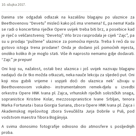
10. ožujka 2017.
Danima ste odgađali odlazak na kazališnu blagajnu po ulaznice za
Beethovenovu “Devetu” misleći kako još ima vremena? E, pa nema! Kada
se radi o koncertima riječke Opere uvijek treba biti brz, a posebice kad
je riječ o veličanstvenoj “Devetoj”. Vrlo brzo rasprodala je cijeli “Zajc”, pa
su u prodaju “puštene” ulaznice za pomoćna mjesta. Treba li reći da su
gotovo istoga trena prodane? Onda je dodano još pomoćnih mjesta,
onoliko koliko ih je moglo stati. Više ih naprosto nemamo
gdje dodavati.
“Zajc” je prepun!
Oni koji su, nažalost, ostali bez ulaznica i još uvijek nazivaju blagajnu
nadajući da će tko možda otkazati, neka nauče lekciju za sljedeći put. Oni
koji nisu gubili vrijeme i uspjeli doći do ulaznica nek’ uživaju u
Beethovenovom vokalno- instrumentalnom remek-djelu u izvedbi
orkestra Opere HNK Ivana pl. Zajca, vrhunskih riječkih solističkih snaga,
sopranistice Kristine Kolar, mezzosopranistice Ivane Srbljan, tenora
Marka Fortunata i basa Giorgia Suriana, zbora Opere HNK Ivana pl. Zajca i
Akademskog mješovitog zbora Sveučilišta Jurja Dobrile u Puli, pod
vodstvom maestra Tibora Bogányija.
A svima donosimo fotografije odnosno dio atmosfere s posljednjih
proba.