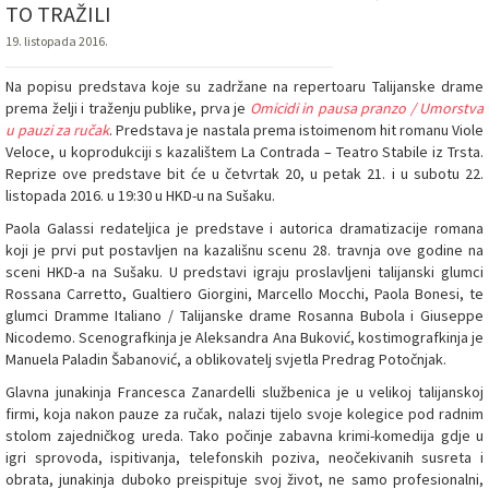
TO TRAŽILI
19. listopada 2016.
Na popisu predstava koje su zadržane na repertoaru Talijanske drame
prema želji i traženju publike, prva je
Omicidi in pausa pranzo / Umorstva
u pauzi za ručak
. Predstava je nastala prema istoimenom hit romanu Viole
Veloce, u koprodukciji s kazalištem La Contrada – Teatro Stabile iz Trsta.
Reprize ove predstave bit će u četvrtak 20, u petak 21. i u subotu 22.
listopada 2016. u 19:30 u HKD-u na Sušaku.
Paola Galassi redateljica je predstave i autorica dramatizacije romana
koji je prvi put postavljen na kazališnu scenu 28. travnja ove godine na
sceni HKD-a na Sušaku. U predstavi igraju proslavljeni talijanski glumci
Rossana Carretto, Gualtiero Giorgini, Marcello Mocchi, Paola Bonesi, te
glumci Dramme Italiano / Talijanske drame Rosanna Bubola i Giuseppe
Nicodemo. Scenografkinja je Aleksandra Ana Buković, kostimografkinja je
Manuela Paladin Šabanović, a oblikovatelj svjetla Predrag Potočnjak.
Glavna junakinja Francesca Zanardelli službenica je u velikoj talijanskoj
firmi, koja nakon pauze za ručak, nalazi tijelo svoje kolegice pod radnim
stolom zajedničkog ureda. Tako počinje zabavna krimi-komedija gdje u
igri sprovoda, ispitivanja, telefonskih poziva, neočekivanih susreta i
obrata, junakinja duboko preispituje svoj život, ne samo profesionalni,