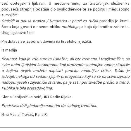
već obiteljski i ljubavni. U međuvremenu, za tristotinjak službenika
poduzeća strepnja postaje dio svakodnevice te se počinju i međusobno
sumnjičiti.
Omicidi in pausa pranzo / Umorstva u pauzi za ručak
parodija je krimi-
žanra koja govori o novom obliku
mobbinga
, a koja djelomično zadire i u
drugi, ljubavni žanr.
Predstava se izvodi s titlovima na hrvatskom jeziku.
Iz medija
Realnost koja je vrlo surova i snažna, ali istovremeno i tragikomična, sa
svim onim ljudskim karakterima koji proizvode zanimljive radne situacije
o kojima uvijek možete napisati poneku zanimljivu crticu. Teško je
izdvojiti nekoga od sedam sjajnih protagonista koji su se na sceni izvrsno
nadopunjavali i zajednički stvarali, pa je sat i pol izvedbe prošlo u trenu.
Publika je bila prezadovoljna.
Gloria Fabijanić Jelović, HRT Radio Rijeka
Predstava drži gledatelja napetim do zadnjeg trenutka.
Nina Malnar Travaš, KanalRi