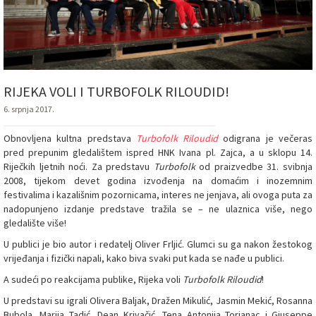
RIJEKA VOLI I TURBOFOLK RILOUDID!
6. srpnja 2017.
Obnovljena kultna predstava
Turbofolk Riloudid
odigrana je večeras
pred prepunim gledalištem ispred HNK Ivana pl. Zajca, a u sklopu 14.
Riječkih ljetnih noći. Za predstavu
Turbofolk
od praizvedbe 31. svibnja
2008, tijekom devet godina izvođenja na domaćim i inozemnim
festivalima i kazališnim pozornicama, interes ne jenjava, ali ovoga puta za
nadopunjeno izdanje predstave tražila se – ne ulaznica više, nego
gledalište više!
U publici je bio autor i redatelj Oliver Frljić. Glumci su ga nakon žestokog
vrijeđanja i fizički napali, kako biva svaki put kada se nađe u publici.
A sudeći po reakcijama publike, Rijeka voli
Turbofolk Riloudid
!
U predstavi su igrali Olivera Baljak, Dražen Mikulić, Jasmin Mekić, Rosanna
Bubola, Marija Tadić, Dean Krivačić, Tena Antonija Torjanac i Giuseppe