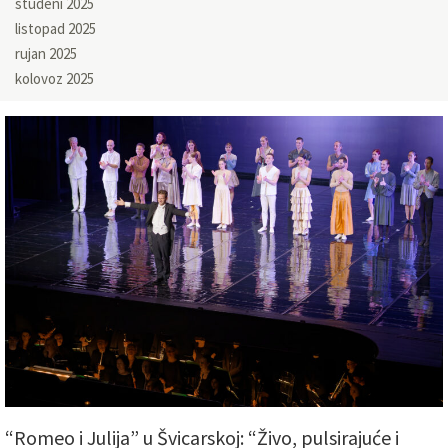
studeni 2025
listopad 2025
rujan 2025
kolovoz 2025
“Romeo i Julija” u Švicarskoj: “Živo, pulsirajuće i