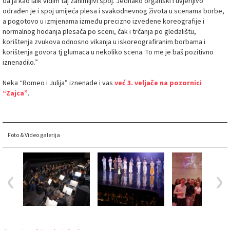
da ja kao laik vidim taj zanimljivi spoj. Jednako organski i uvjerljivo
odrađen je i spoj umijeća plesa i svakodnevnog života u scenama borbe,
a pogotovo u izmjenama između precizno izvedene koreografije i
normalnog hodanja plesača po sceni, čak i trčanja po gledalištu,
korištenja zvukova odnosno vikanja u iskoreografiranim borbama i
korištenja govora tj glumaca u nekoliko scena. To me je baš pozitivno
iznenadilo.”
Neka “Romeo i Julija” iznenade i vas
već 3. veljače na pozornici
“Zajca”
.
Foto & Video galerija