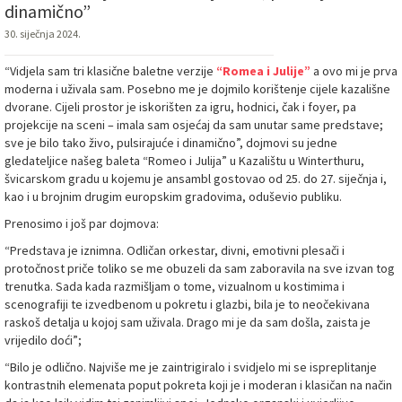
dinamično”
30. siječnja 2024.
“Vidjela sam tri klasične baletne verzije
“Romea i Julije”
a ovo mi je prva
moderna i uživala sam. Posebno me je dojmilo korištenje cijele kazališne
dvorane. Cijeli prostor je iskorišten za igru, hodnici, čak i foyer, pa
projekcije na sceni – imala sam osjećaj da sam unutar same predstave;
sve je bilo tako živo, pulsirajuće i dinamično”, dojmovi su jedne
gledateljice našeg baleta “Romeo i Julija” u Kazalištu u Winterthuru,
švicarskom gradu u kojemu je ansambl gostovao od 25. do 27. siječnja i,
kao i u brojnim drugim europskim gradovima, oduševio publiku.
Prenosimo i još par dojmova:
“Predstava je iznimna. Odličan orkestar, divni, emotivni plesači i
protočnost priče toliko se me obuzeli da sam zaboravila na sve izvan tog
trenutka. Sada kada razmišljam o tome, vizualnom u kostimima i
scenografiji te izvedbenom u pokretu i glazbi, bila je to neočekivana
raskoš detalja u kojoj sam uživala. Drago mi je da sam došla, zaista je
vrijedilo doći”;
“Bilo je odlično. Najviše me je zaintrigiralo i svidjelo mi se ispreplitanje
kontrastnih elemenata poput pokreta koji je i moderan i klasičan na način