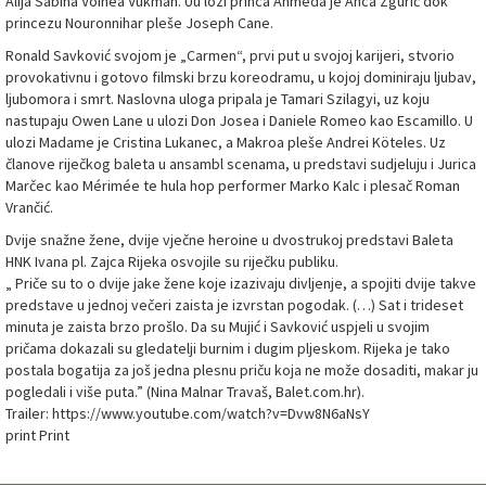
Alija Sabina Voinea Vukman. Uu lozi princa Ahmeda je Anca Zgurić dok
princezu Nouronnihar pleše Joseph Cane.
Ronald Savković svojom je „Carmen“, prvi put u svojoj karijeri, stvorio
provokativnu i gotovo filmski brzu koreodramu, u kojoj dominiraju ljubav,
ljubomora i smrt. Naslovna uloga pripala je Tamari Szilagyi, uz koju
nastupaju Owen Lane u ulozi Don Josea i Daniele Romeo kao Escamillo. U
ulozi Madame je Cristina Lukanec, a Makroa pleše Andrei Köteles. Uz
članove riječkog baleta u ansambl scenama, u predstavi sudjeluju i Jurica
Marčec kao Mérimée te hula hop performer Marko Kalc i plesač Roman
Vrančić.
Dvije snažne žene, dvije vječne heroine u dvostrukoj predstavi Baleta
HNK Ivana pl. Zajca Rijeka osvojile su riječku publiku.
„ Priče su to o dvije jake žene koje izazivaju divljenje, a spojiti dvije takve
predstave u jednoj večeri zaista je izvrstan pogodak. (…) Sat i trideset
minuta je zaista brzo prošlo. Da su Mujić i Savković uspjeli u svojim
pričama dokazali su gledatelji burnim i dugim pljeskom. Rijeka je tako
postala bogatija za još jedna plesnu priču koja ne može dosaditi, makar ju
pogledali i više puta.” (Nina Malnar Travaš, Balet.com.hr).
Trailer: https://www.youtube.com/watch?v=Dvw8N6aNsY
print Print