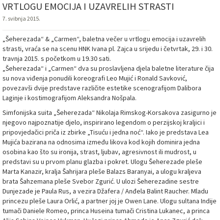
VRTLOGU EMOCIJA I UZAVRELIH STRASTI
7. svibnja 2015.
„Šeherezada“ & „Carmen“, baletna večer u vrtlogu emocija i uzavrelih
strasti, vraća se na scenu HNK Ivana pl. Zajca u srijedu i četvrtak, 29. i 30.
travnja 2015. s početkom u 19.30 sati.
„Šeherezada“ i „Carmen“ dva su proslavljena djela baletne literature čija
su nova viđenja ponudili koreografi Leo Mujić i Ronald Savković,
povezavši dvije predstave različite estetike scenografijom Dalibora
Laginje i kostimografijom Aleksandra Nošpala.
Simfonijska suita „Šeherezada“ Nikolaja Rimskog-Korsakova zasigurno je
njegovo najpoznatije djelo, inspirirano legendom o perzijskoj kraljici i
pripovjedačici priča iz zbirke „Tisuću i jedna noć“. Iako je predstava Lea
Mujića bazirana na odnosima između likova kod kojih dominira jedna
osobina kao što su ironija, strast, ljubav, agresivnost ili mudrost, u
predstavi su u prvom planu glazba i pokret. Ulogu Šeherezade pleše
Marta Kanazir, kralja Šahrijara pleše Balazs Baranyai, a ulogu kraljeva
brata Šahzemana pleše Svebor Zgurić. U ulozi Šeherezadine sestre
Dunjezade je Paula Rus, a vezira Džafera / Anđela Balint Raucher. Mladu
princezu pleše Laura Orlić, a partner joj je Owen Lane. Ulogu sultana Indije
tumači Daniele Romeo, princa Huseina tumači Cristina Lukanec, a princa