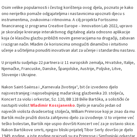
Osim velike popularnosti i čestog korištenja ovog djela, poznato je kako
ono nerijetko pomaže odgajateljima i nastavnicima upoznati djecu s
instrumentima, zvukovima i ritmovima. A cilj projekta Fortissimo
financiranog iz programa Creative Europe – Innovation Lab 2022, upravo
je skorašnje kreiranje interaktivnog digitalnog alata odnosno aplikacije
koja će klasičnu glazbu približiti novim generacijama na drugačiji, zabavan
i razigran način. Mladim će korisnicima omogućiti dinamično i intuitivno
učenje a učiteljima ponuditi inovativan alat za učenje i standardnu nastavu.
U projektu sudjeluju 22 partnera iz 11 europskih zemalja, Hrvatske, Italije,
Njemačke, Francuske, Danske, Španjolske, Austrije, Poljske, Litve,
Slovenije i Ukrajine.
Nakon Saint-Saënsa i „Karnevala životinja“, bit će izvedeno djelo
najsvestranijeg i najosebujnijeg mađarskog glazbenika 20. stoljeća,
Koncert za violu i orkestar, Sz. 120, BB 128 Béle Bartóka, a solistički će
nastupiti violist
Wladimir Kossjanenko
. Djelo je naručio jedan od
najvećih violista dvadesetog stoljeća, William Primrose koji je znao da mu
Bartók može pružiti doista zahtjevno djelo za izvođenje. U to vrijeme već
teško bolestan, Bartók nije uspio dovršiti Koncert već za je ostavio skice.
Nakon Bartókove smrti, njegov bliski prijatelj Tibor Serly dovršio je djelo
1949. godine, a iste godine praizveli su ga Primrose i Simfonijski orkestar