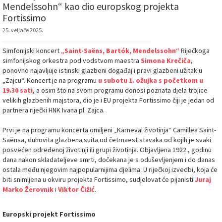
Mendelssohn“ kao dio europskog projekta
Fortissimo
25. veljače 2025.
Simfonijski koncert
„Saint-Saëns, Bartók, Mendelssohn“
Riječkoga
simfonijskog orkestra pod vodstvom maestra
Simona Krečiča
,
ponovno najavljuje istinski glazbeni događaj i pravi glazbeni užitak u
„Zajcu“. Koncert je na programu
u subotu 1. ožujka s početkom u
19.30 sati
, a osim što na svom programu donosi poznata djela trojice
velikih glazbenih majstora, dio je i EU projekta Fortissimo čiji je jedan od
partnera riječki HNK Ivana pl. Zajca.
Prvi je na programu koncerta omiljeni „Karneval životinja“ Camillea Saint-
Saënsa, duhovita glazbena suita od četrnaest stavaka od kojih je svaki
posvećen određenoj životinji ili grupi životinja. Objavljena 1922., godinu
dana nakon skladateljeve smrti, dočekana je s oduševljenjem i do danas
ostala među njegovim najpopularnijima djelima. U riječkoj izvedbi, koja će
biti snimljena u okviru projekta Fortissimo, sudjelovat će pijanisti
Juraj
Marko Žerovnik
i
Viktor Čižić
.
Europski projekt Fortissimo