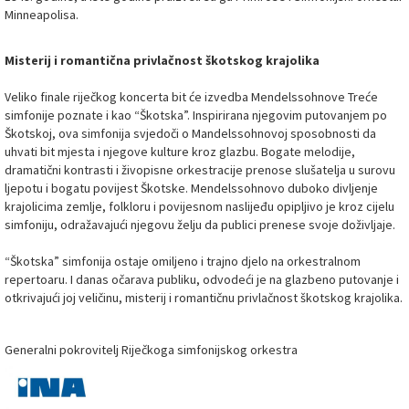
Minneapolisa.
Misterij i romantična privlačnost škotskog krajolika
Veliko finale riječkog koncerta bit će izvedba Mendelssohnove Treće
simfonije poznate i kao “Škotska”. Inspirirana njegovim putovanjem po
Škotskoj, ova simfonija svjedoči o Mandelssohnovoj sposobnosti da
uhvati bit mjesta i njegove kulture kroz glazbu. Bogate melodije,
dramatični kontrasti i živopisne orkestracije prenose slušatelja u surovu
ljepotu i bogatu povijest Škotske. Mendelssohnovo duboko divljenje
krajolicima zemlje, folkloru i povijesnom naslijeđu opipljivo je kroz cijelu
simfoniju, odražavajući njegovu želju da publici prenese svoje doživljaje.
“Škotska” simfonija ostaje omiljeno i trajno djelo na orkestralnom
repertoaru. I danas očarava publiku, odvodeći je na glazbeno putovanje i
otkrivajući joj veličinu, misterij i romantičnu privlačnost škotskog krajolika.
Generalni pokrovitelj Riječkoga simfonijskog orkestra