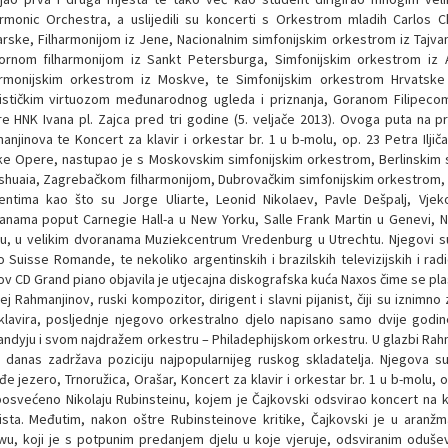
armonic Orchestra, a uslijedili su koncerti s Orkestrom mladih Carlos 
rske, Filharmonijom iz Jene, Nacionalnim simfonijskim orkestrom iz Tajva
rnom filharmonijom iz Sankt Petersburga, Simfonijskim orkestrom iz A
armonijskim orkestrom iz Moskve, te Simfonijskim orkestrom Hrvatske 
nističkim virtuozom međunarodnog ugleda i priznanja, Goranom Filipeco
e HNK Ivana pl. Zajca pred tri godine (5. veljače 2013). Ovoga puta na p
anjinova te Koncert za klavir i orkestar br. 1 u b-molu, op. 23 Petra Ilj
čke Opere, nastupao je s Moskovskim simfonijskim orkestrom, Berlinskim 
shuaia, Zagrebačkom filharmonijom, Dubrovačkim simfonijskim orkestrom,
gentima kao što su Jorge Uliarte, Leonid Nikolaev, Pavle Dešpalj, Vjek
anama poput Carnegie Hall-a u New Yorku, Salle Frank Martin u Genevi, Nat
zu, u velikim dvoranama Muziekcentrum Vredenburg u Utrechtu. Njegovi su 
o Suisse Romande, te nekoliko argentinskih i brazilskih televizijskih i rad
ov CD Grand piano objavila je utjecajna diskografska kuća Naxos čime se plas
j Rahmanjinov, ruski kompozitor, dirigent i slavni pijanist, čiji su iznimno
klavira, posljednje njegovo orkestralno djelo napisano samo dvije godin
ndyju i svom najdražem orkestru – Philadephijskom orkestru. U glazbi Rahma
 i danas zadržava poziciju najpopularnijeg ruskog skladatelja. Njegova s
đe jezero, Trnoružica, Orašar, Koncert za klavir i orkestar br. 1 u b-molu, 
 posvećeno Nikolaju Rubinsteinu, kojem je Čajkovski odsvirao koncert na klav
nista. Međutim, nakon oštre Rubinsteinove kritike, Čajkovski je u aran
wu, koji je s potpunim predanjem djelu u koje vjeruje, odsviranim oduše