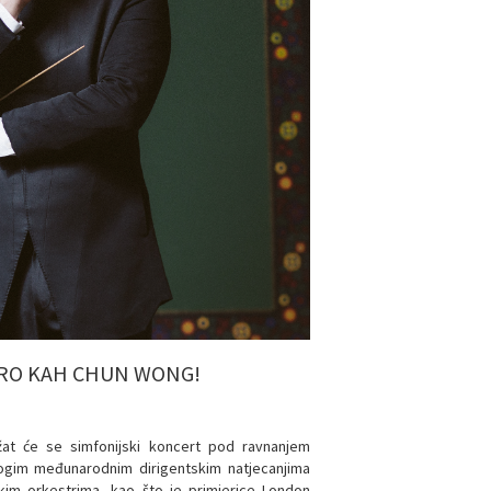
TRO KAH CHUN WONG!
žat će se simfonijski koncert pod ravnanjem
nogim međunarodnim dirigentskim natjecanjima
kim orkestrima, kao što je primjerice London