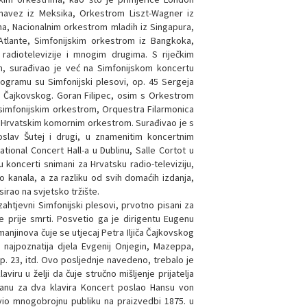
Chavez iz Meksika, Orkestrom Liszt-Wagner iz
na, Nacionalnim orkestrom mladih iz Singapura,
tlante, Simfonijskim orkestrom iz Bangkoka,
radiotelevizije i mnogim drugima. S riječkim
m, surađivao je već na Simfonijskom koncertu
rogramu su Simfonijski plesovi, op. 45 Sergeja
iča Čajkovskog. Goran Filipec, osim s Orkestrom
simfonijskim orkestrom, Orquestra Filarmonica
 Hrvatskim komornim orkestrom. Surađivao je s
oslav Šutej i drugi, u znamenitim koncertnim
ional Concert Hall-a u Dublinu, Salle Cortot u
koncerti snimani za Hrvatsku radio-televiziju,
io kanala, a za razliku od svih domaćih izdanja,
irao na svjetsko tržište.
 zahtjevni Simfonijski plesovi, prvotno pisani za
e prije smrti. Posvetio ga je dirigentu Eugenu
njinova čuje se utjecaj Petra Iljiča Čajkovskog
u najpoznatija djela Evgenij Onjegin, Mazeppa,
op. 23, itd. Ovo posljednje navedeno, trebalo je
iru u želji da čuje stručno mišljenje prijatelja
žmanu za dva klavira Koncert poslao Hansu von
vio mnogobrojnu publiku na praizvedbi 1875. u