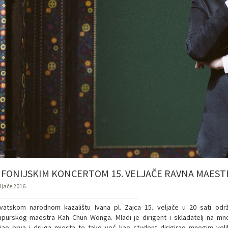
MFONIJSKIM KONCERTOM 15. VELJAČE RAVNA MAES
ljače 2016.
vatskom narodnom kazalištu Ivana pl. Zajca 15. veljače u 20 sati odr
apurskog maestra Kah Chun Wonga. Mladi je dirigent i skladatelj na m
jao prva i druga mjesta te tako već kao student dirigirao mnogim veli