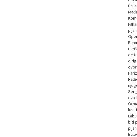
Phil
Mađa
Komo
Filh
pija
Oper
Rahm
rije
de U
diri
dvor
Pari
Radi
njeg
Serge
dva 
Orma
koji
Labu
biti
pija
Bülo