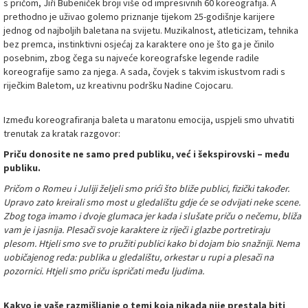
s pričom, Jiří Bubeníček broji više od impresivnih 60 koreografija. A
prethodno je uživao golemo priznanje tijekom 25-godišnje karijere
jednog od najboljih baletana na svijetu. Muzikalnost, atleticizam, tehnika
bez premca, instinktivni osjećaj za karaktere ono je što ga je činilo
posebnim, zbog čega su najveće koreografske legende radile
koreografije samo za njega. A sada, čovjek s takvim iskustvom radi s
riječkim Baletom, uz kreativnu podršku Nadine Cojocaru.
Između koreografiranja baleta u maratonu emocija, uspjeli smo uhvatiti
trenutak za kratak razgovor:
Priču donosite ne samo pred publiku, već i šekspirovski – među
publiku.
Pričom o Romeu i Juliji željeli smo prići što bliže publici, fizički također.
Upravo zato kreirali smo most u gledalištu gdje
će se odvijati neke scene.
Zbog toga imamo i dvoje glumaca jer kada i slušate priču o nečemu, bliža
vam je i jasnija. Plesači svoje karaktere iz riječi i glazbe portretiraju
plesom. Htjeli smo sve to pružiti publici kako bi dojam bio snažniji. Nema
uobičajenog reda: publika u gledalištu, orkestar u rupi a plesači na
pozornici. Htjeli smo priču ispričati među ljudima.
Kakvo je vaše razmišljanje o temi koja nikada nije prestala biti