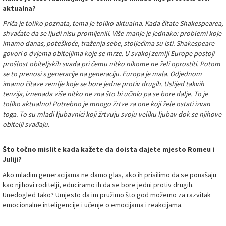
aktualna?
Priča je toliko poznata, tema je toliko aktualna. Kada čitate Shakespearea,
shvaćate da se ljudi nisu promijenili. Više-manje je jednako: problemi koje
imamo danas, poteškoće, traženja sebe, stoljećima su isti. Shakespeare
govori o dvjema obiteljima koje se mrze. U svakoj zemlji Europe postoji
prošlost obiteljskih svađa pri čemu nitko nikome ne želi oprostiti. Potom
se to prenosi s generacije na generaciju. Europa je mala. Odjednom
imamo čitave zemlje koje se bore jedne protiv drugih. Uslijed takvih
tenzija, iznenada više nitko ne zna što bi učinio pa se bore dalje. To je
toliko aktualno! Potrebno je mnogo žrtve za one koji žele ostati izvan
toga. To su mladi ljubavnici koji žrtvuju svoju veliku ljubav dok se njihove
obitelji svađaju.
Što točno
mislite kada kažete da doista dajete mjesto Romeu i
Juliji?
Ako mladim generacijama ne damo glas, ako ih prisilimo da se ponašaju
kao njihovi roditelji, educiramo ih da se bore jedni protiv drugih.
Unedogled tako? Umjesto da im pružimo što god možemo za razvitak
emocionalne inteligencije i učenje o emocijama i reakcijama.