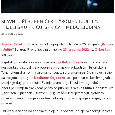
SLAVNI JIŘÍ BUBENÍČEK O “ROMEU I JULIJI”:
HTJELI SMO PRIČU ISPRIČATI MEĐU LJUDIMA
26. travnja 2022.
Riječki Balet
donosi jedan od najpopularnijih baleta 20. stoljeća
„Romea
i Juliju”
Sergeja Prokofjeva premijerno
27. travnja 2022.
uz
Orkestar
i
glumce!
Svjetski poznata plesačka zvijezda
Jiří Bubeníček
koreografira balet
koji nastaje u suradnji s Riječkim simfonijskim orkestrom, Hrvatskom i
Talijanskom dramom, a prema konceptu i u dramaturgiji što ih je osmislio
sa svojom suprugom
Nadinom Cojocaru
koja potpisuje i kostimografiju.
Iza njih je dugi period istraživanja, puno ideja i misli i mnogo uložene
energije u umjetničke kreacije što će publiku iz svakog kuta gledališta, uz
„izbrušenu” plesačku, glazbenu, i glumačku interpretaciju, cjelovito
povesti u svijet mržnje zavađenih obitelji i ljubavi najzaljubljenijeg para u
povijesti.
Od kratkih scena do apstraktnih djela, a potom i do cjelovečernjih baleta