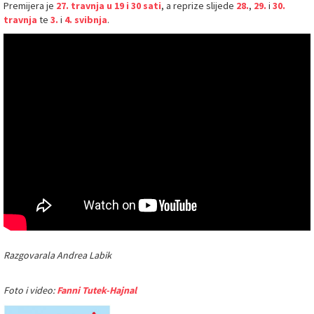
Premijera je
27. travnja u 19 i 30 sati
, a reprize slijede
28.
,
29.
i
30.
travnja
te
3.
i
4. svibnja
.
Razgovarala Andrea Labik
Foto i video:
Fanni Tutek-Hajnal