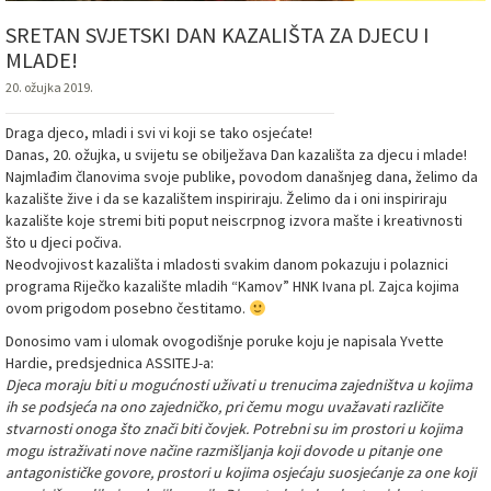
SRETAN SVJETSKI DAN KAZALIŠTA ZA DJECU I
MLADE!
20. ožujka 2019.
Draga djeco, mladi i svi vi koji se tako osjećate!
Danas, 20. ožujka, u svijetu se obilježava Dan kazališta za djecu i mlade!
Najmlađim članovima svoje publike, povodom današnjeg dana, želimo da
kazalište žive i da se kazalištem inspiriraju. Želimo da i oni inspiriraju
kazalište koje stremi biti poput neiscrpnog izvora mašte i kreativnosti
što u djeci počiva.
Neodvojivost kazališta i mladosti svakim danom pokazuju i polaznici
programa Riječko kazalište mladih “Kamov” HNK Ivana pl. Zajca kojima
ovom prigodom posebno čestitamo.
Donosimo vam i ulomak ovogodišnje poruke koju je napisala Yvette
Hardie, predsjednica ASSITEJ-a:
Djeca moraju biti u mogućnosti uživati u trenucima zajedništva u kojima
ih se podsjeća na ono zajedničko, pri čemu mogu uvažavati različite
stvarnosti onoga što znači biti čovjek. Potrebni su im prostori u kojima
mogu istraživati nove načine razmišljanja koji dovode u pitanje one
antagonističke govore, prostori u kojima osjećaju suosjećanje za one koji