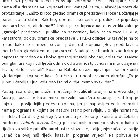
financijski problem. Rijeci nedostaje komorna scena.” Na upite zašto
nema više drama na velikoj sceni HNK Ivana pl. Zajca, Blažević je postavio
protupitanje: „Zašto bi itko gledao dramsku predstavu iz lože? Doživljaj je
barem upola slabiji! Baletne, operne i koncertne produkcije pripadaju
ovoj arhitekturi, ali drama?!” Jedna je zastupnica na to ustvrdila kako je
„guranje” predstave i publike na pozornice, kako Zajca tako i HKD-a,
katastrofa, dok su dramske predstave u HKD-u odlične. Blažević je na to
rekao kako je u novoj sezoni jedan od slogana „Bez predstava s
montažnim gledalištem na pozornici”. Mladi je zastupnik kazao kako je
naprosto prirodno da u bolno groznoj situaciji oko nas, dolazimo u teatar
pun glamura koji nudi ljepši odmak od stvarnosti, „treba nam ta opsjena i
iluzija, zlato i kristali”. Rosanna Bubola s razumijevanjem se priklonila
gledateljima koji vole kazališnu čaroliju u neobaroknom okružju: „To je
ljubav i čarolija. Ljudi vole ono što mi ovdje imamo svaki dan.”
Zastupnica s dugim stažom praćenja kazališnih programa u Hrvatskoj i
Austriji, kazala je kako mora pohvaliti sadašnju situaciju i rad koji je
najbolji u posljednjih pedeset godina, jer je napravljen veliki pomak i
nema programa u kojima se naslovi stalno ponavljaju. „To nije normalno,
ali dolazit ću dok god traje”, a dodala je i kako je konačno dočekala i
moderno
Labuđe jezero
. Drugi je zastupnik ponosno ustvrdio kako u
riječko kazalište pristižu autobusi iz Slovenije, Italije, Njemačke, Austrije
„znači da ovaj naš riječki kazališni program vrijedi!”. Na pohvale se