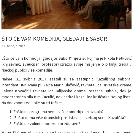
ŠTO ĆE VAM KOMEDIJA, GLEDAJTE SABOR!
31. svibnja 2017.
„Što će vam komedija, gledajte Sabor!” riječi su kojima je Nikola Petković
(književnik, sveučilišni profesor) izrazio svoje mišljenje o pitanju treba li
riječkoj publici više komedije.
Naime, 31. svibnja 2017. sastali su se zastupnici Kazališnog sabora,
intendant HNK Ivana pl. Zajca Marin Blažević, ravnateljica Hrvatske drame
Jelena Kovačić i ravnateljica Talijanske drame Rosanna Bubola, dok je
moderatorica bila Kim Cuculić, novinarka i kazališna kritičarka Novog lista.
Na dnevnom redu bile su tri točke:
Zašto na programu nema više komedija i mjuzikala?
Zašto nema više dramskih predstava na velikoj sceni Kazališta?
Zašto ne volimo moderne predstave?
Marin Blažević objasnio je zašto upravo ova tri pitanja: „Iz svakodnevne