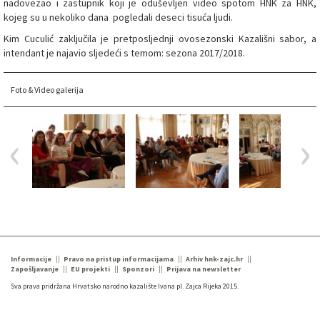
nadovezao i zastupnik koji je oduševljen video spotom HNK za HNK,
kojeg su u nekoliko dana pogledali deseci tisuća ljudi.
Kim Cuculić zaključila je pretposljednji ovosezonski Kazališni sabor, a
intendant je najavio sljedeći s temom: sezona 2017/2018.
Foto & Video galerija
Informacije
Pravo na pristup informacijama
Arhiv hnk-zajc.hr
Zapošljavanje
EU projekti
Sponzori
Prijava na newsletter
Sva prava pridržana Hrvatsko narodno kazalište Ivana pl. Zajca Rijeka 2015.