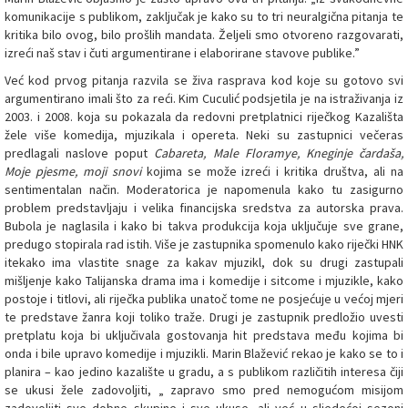
komunikacije s publikom, zaključak je kako su to tri neuralgična pitanja te
kritika bilo ovog, bilo prošlih mandata. Željeli smo otvoreno razgovarati,
izreći naš stav i čuti argumentirane i elaborirane stavove publike.”
Već kod prvog pitanja razvila se živa rasprava kod koje su gotovo svi
argumentirano imali što za reći. Kim Cuculić podsjetila je na istraživanja iz
2003. i 2008. koja su pokazala da redovni pretplatnici riječkog Kazališta
žele više komedija, mjuzikala i opereta. Neki su zastupnici večeras
predlagali naslove poput
Cabareta, Male Floramye, Kneginje čardaša,
Moje pjesme, moji snovi
kojima se može izreći i kritika društva, ali na
sentimentalan način. Moderatorica je napomenula kako tu zasigurno
problem predstavljaju i velika financijska sredstva za autorska prava.
Bubola je naglasila i kako bi takva produkcija koja uključuje sve grane,
predugo stopirala rad istih. Više je zastupnika spomenulo kako riječki HNK
itekako ima vlastite snage za kakav mjuzikl, dok su drugi zastupali
mišljenje kako Talijanska drama ima i komedije i sitcome i mjuzikle, kako
postoje i titlovi, ali riječka publika unatoč tome ne posjećuje u većoj mjeri
te predstave žanra koji toliko traže. Drugi je zastupnik predložio uvesti
pretplatu koja bi uključivala gostovanja hit predstava među kojima bi
onda i bile upravo komedije i mjuzikli. Marin Blažević rekao je kako se to i
planira – kao jedino kazalište u gradu, a s publikom različitih interesa čiji
se ukusi žele zadovoljiti, „ zapravo smo pred nemogućom misijom