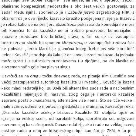
zadovoljiti sve dobne skupine i sve ukuse, ali već u sljedećoj sezoni
planiramo kompenzirati nedostatke s oko šest velikih gostovanja, za
sada”. Među njima, spomenuo je i
Labuđe jezero
zagrebačkog HNK, s
obzirom da je ovo riječko izazvalo izrazito podijeljena mišljenja. Blažević
je rekao kako se na primjeru
Mizantropa
pokazalo da komedija ne mora
biti komična te da kazalište ne bi trebalo proizvoditi komercijalne i
zabavne predstave bez kritičkog stava, s čim su se svi zastupnici
bezrezervno složili. Na spomen
Mizantropa
, iz zastupničkih redova čula
se pohvala „Jerko Marčić je glumčina kojeg treba još više koristiti!”.
Jelena Kovačić je podsjetila kako je on u ovoj sezoni pokazao da jednako
može igrati i u autorskim predstavama i u dječjima, pa do klasika na
suvremen način gdje ima glavnu ulogu.
Osvrćući se na drugu točku dnevnog reda, na pitanje Kim Cuculić o sve
većoj zastupljenosti autorskog kazališta u Hrvatskoj, Kovačić je kazala
kako mladi redatelji koji su 90-ih bili alternativa sada rade u nacionalnim
kazalištima mijenjajući ih, naravno, zbog čega je i autorsko kazalište
zapravo postalo
mainstream
, alternative više nema. Što se tiče velike i
male scene, odnosno montažnih gledališta na dramama, Kovačić je rekla:
„Dramsko kazalište očekuje bliskost. Kazalište 21. stoljeća bježi od
igranja na velikoj sceni, od baroknih kutija, isprofiliralo se, odgovara
suvremenijoj kazališnoj misli. Danas redatelji, ako i rade na velikoj sceni,
nastoje raditi u onoj amfiteatarskoga tipa kao što je ZKM. A tu je i