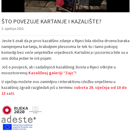
ŠTO POVEZUJE KARTANJE I KAZALIŠTE?
3. siječnja 2022.
Jeste li znali da je prvo kazališno zdanje u Rijeci bila obična drvena baraka
namijenjena kartanju, krabuljnim plesovima te tek tu i tamo pokojoj
komediji bez veće umjetničke vrijednosti. Kartašnica i pozornica bile su u
ono doba jedan te isti pojam.
Još o povijesti, ali i sadašnjosti kazališnog života u Rijeci otkrijte u
novootvorenoj
Kazališnoj galeriji “Zajc”
!
U siječnju možete ovu zanimljivu i interaktivnu izložbu smještenu u
kazališnoj zgradi razgledati još u terminu:
subota 29. siječnja od 10 do
13 sati
.