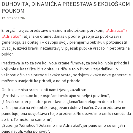
DUHOVITA, DINAMIČNA PREDSTAVA S EKOLOŠKOM
POUKOM
12. prosinca 2020.
Energični trojac predstave s važnom ekološkom porukom,
„Adriatico“ /
„Adriatiko“
Talijanske drame, danas u podne igrao je za publiku svih
generacija, za obitelji i – osvojio svoju premijernu publiku u potpunosti!
Ovacije, uzvici bravi! i nezaustavljivi pljesak publike vraćao ih pet puta na
poklon!
Predstava je to za sve koji vole crtane filmove, za sve koji vole prirodu i
koji vole u kazalište ići s obitelji! Priča je to o životu i zajedništvu, o
važnosti očuvanja prirode i svake vrste, podsjetnik kako nove generacije
možemo usmjeriti ka prirodi, a ne od prirode.
Oni koji se nisu sramili dati nam izjave, kazali su:
„Predstava nakon koje osjećam beskrajno veselje i pozitivu“,
„Uživali smo jer je autor predstave s glumačkom ekipom donio toliko
važnu poruku na vrlo pitak, raspjevan i duhovit način. Ova predstava ne
pametuje, ona osvještava i to je predivno. Ne dozvolimo crnilu i smeću da
se širi. To možemo samo mi“,
„Super je ‘Adriatico’! Dolazimo i na ‘Adriatiko!’, jer puno smo se smijali i
puno naučili, valja ponoviti“,