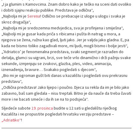
„I ja glumim s Kamovcima. Znam dobro kako je teško na sceni dati ovoliko
i dobiti sjajnu reakciju publike. Predstava je odlična“,
„Najbolja mi je
Serena
! Odlično se prebacuje iz uloge u ulogu i svaka je
skroz drugačija“,
„Najbolja mi je sredozemna medvjedica, sva je profinjena i smiješna“,
„Najbolji mi je gusar kada priča s ribicama i pušta ih natrag u mora, a
njegova se žena, ružna kao glad, ljuti jako. Jer je valjda jako gladna. E, pa
kada ne bismo toliko zagađivali more, mi ljudi, mogli bismo i bolje jesti“,
„’Adriatico’ je fenomenalna predstava, svaki segment je razrađen do
detalja, glumci su uigrani, brzi, sve teče vrlo dinamično i drži pažnju svake
sekunde, izmjenjuju se zvukovi, glazba, ples, video, animacija,
iznenađenja, bravure… Svakako pogledati s djecom“,
„Bio mi je ogroman gušt biti danas u kazalištu i pogledati ovu prekrasnu
predstavu“,
„Odlična predstava! Jako lijepo i poučno. Djeca su rekla da im je bilo jako
zabavno, baš sam gledala – nisu treptali. Bitno je da nauče da treba čuvati
more i ne bacati smeće i da ih se na to podsjeća“.
Sljedeće subote
19. prosinca
budite u 12 sati u gledalištu riječkog
Kazališta i ne propustite pogledati hrvatsku verziju predstave –
„Adriatiko“
!