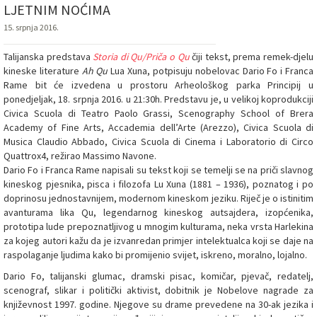
LJETNIM NOĆIMA
15. srpnja 2016.
Talijanska predstava
Storia di Qu/Priča o Qu
čiji tekst, prema remek-djelu
kineske literature
Ah Qu
Lua Xuna, potpisuju nobelovac Dario Fo i Franca
Rame bit će izvedena u prostoru Arheološkog parka Principij u
ponedjeljak, 18. srpnja 2016. u 21:30h. Predstavu je, u velikoj koprodukciji
Civica Scuola di Teatro Paolo Grassi, Scenography School of Brera
Academy of Fine Arts, Accademia dell’Arte (Arezzo), Civica Scuola di
Musica Claudio Abbado, Civica Scuola di Cinema i Laboratorio di Circo
Quattrox4, režirao Massimo Navone.
Dario Fo i Franca Rame napisali su tekst koji se temelji se na priči slavnog
kineskog pjesnika, pisca i filozofa Lu Xuna (1881 – 1936), poznatog i po
doprinosu jednostavnijem, modernom kineskom jeziku. Riječ je o istinitim
avanturama lika Qu, legendarnog kineskog autsajdera, izopćenika,
prototipa lude prepoznatljivog u mnogim kulturama, neka vrsta Harlekina
za kojeg autori kažu da je izvanredan primjer intelektualca koji se daje na
raspolaganje ljudima kako bi promijenio svijet, iskreno, moralno, lojalno.
Dario Fo, talijanski glumac, dramski pisac, komičar, pjevač, redatelj,
scenograf, slikar i politički aktivist, dobitnik je Nobelove nagrade za
književnost 1997. godine. Njegove su drame prevedene na 30-ak jezika i