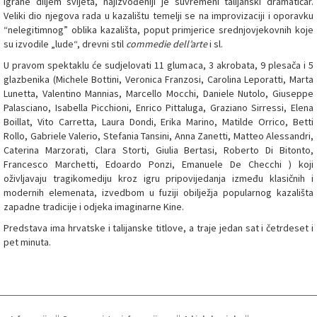
igrane diljem svijeta, najizvođeniji je suvremeni talijanski dramatičar.
Veliki dio njegova rada u kazalištu temelji se na improvizaciji i oporavku
“nelegitimnog” oblika kazališta, poput primjerice srednjovjekovnih koje
su izvodile „lude“, drevni stil
commedie dell’arte
i sl.
U pravom spektaklu će sudjelovati 11 glumaca, 3 akrobata, 9 plesača i 5
glazbenika (Michele Bottini, Veronica Franzosi, Carolina Leporatti, Marta
Lunetta, Valentino Mannias, Marcello Mocchi, Daniele Nutolo, Giuseppe
Palasciano, Isabella Picchioni, Enrico Pittaluga, Graziano Sirressi, Elena
Boillat, Vito Carretta, Laura Dondi, Erika Marino, Matilde Orrico, Betti
Rollo, Gabriele Valerio, Stefania Tansini, Anna Zanetti, Matteo Alessandri,
Caterina Marzorati, Clara Storti, Giulia Bertasi, Roberto Di Bitonto,
Francesco Marchetti, Edoardo Ponzi, Emanuele De Checchi ) koji
oživljavaju tragikomediju kroz igru pripovijedanja između klasičnih i
modernih elemenata, izvedbom u fuziji obilježja popularnog kazališta
zapadne tradicije i odjeka imaginarne Kine.
Predstava ima hrvatske i talijanske titlove, a traje jedan sat i četrdeset i
pet minuta.