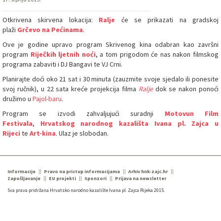
Otkrivena skirvena lokacija:
Ralje
će se prikazati na gradskoj
plaži
Grčevo na Pećinama
.
Ove je godine upravo program Skrivenog kina odabran kao završni
program
Riječkih ljetnih noći
, a tom prigodom će nas nakon filmskog
programa zabaviti i DJ Bangavi te VJ Crni.
Planirajte doći oko 21 sat i 30 minuta (zauzmite svoje sjedalo ili ponesite
svoj ručnik), u 22 sata kreće projekcija filma
Ralje
dok se nakon ponoći
družimo u
Pajol-baru
.
Program se izvodi zahvaljujući suradnji
Motovun Film
Festivala
,
Hrvatskog narodnog kazališta Ivana pl. Zajca u
Rijeci
te
Art-kina
. Ulaz je slobodan.
Informacije
Pravo na pristup informacijama
Arhiv hnk-zajc.hr
Zapošljavanje
EU projekti
Sponzori
Prijava na newsletter
Sva prava pridržana Hrvatsko narodno kazalište Ivana pl. Zajca Rijeka 2015.